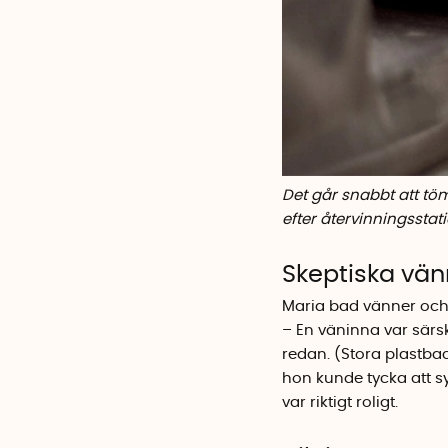
Det går snabbt att tö
efter återvinningssta
Skeptiska vän
Maria bad vänner och
– En väninna var särs
redan. (Stora plastba
hon kunde tycka att s
var riktigt roligt.