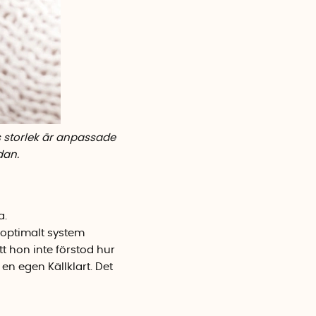
s storlek är anpassade
dan.
a.
 optimalt system
t hon inte förstod hur
en egen Källklart. Det