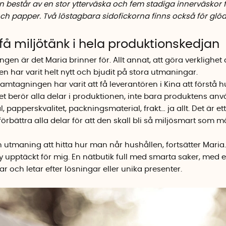
n består av en stor ytterväska och fem stadiga innerväskor fö
och papper. Två löstagbara sidofickorna finns också för glö
få miljötänk i hela produktionskedjan
ngen är det Maria brinner för. Allt annat, att göra verklighet
 har varit helt nytt och bjudit på stora utmaningar.
amtagningen har varit att få leverantören i Kina att förstå hu
det berör alla delar i produktionen, inte bara produktens a
l, papperskvalitet, packningsmaterial, frakt… ja allt. Det är et
örbättra alla delar för att den skall bli så miljösmart som möj
en utmaning att hitta hur man når hushållen, fortsätter Mari
y upptäckt för mig. En nätbutik full med smarta saker, me
ar och letar efter lösningar eller unika presenter.