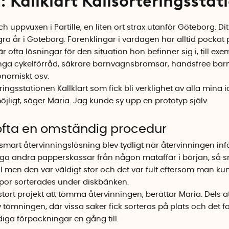
n:
Källklart Källsorteringsstat
 uppvuxen i Partille, en liten ort strax utanför Göteborg. Di
gra år i Göteborg. Förenklingar i vardagen har alltid pockat
ofta lösningar för den situation hon befinner sig i, till exem
ånga cykelförråd, säkrare barnvagnsbromsar, handsfree bar
nomiskt osv.
eringsstationen Källklart som fick bli verklighet av alla mina
möjligt, säger Maria. Jag kunde sy upp en prototyp själv
 ofta en omständig procedur
mart återvinningslösning blev tydligt när återvinningen inför
 andra papperskassar från någon mataffär i början, så 
 men den var väldigt stor och det var fult eftersom man kund
por sorterades under diskbänken.
tort projekt att tömma återvinningen, berättar Maria. Dels at
älv tömningen, där vissa saker fick sorteras på plats och det
diga förpackningar en gång till.