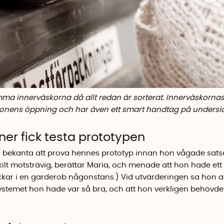
mma innerväskorna då allt redan är sorterat. Innerväskorna
tionens öppning och har även ett smart handtag på undersi
ner fick testa prototypen
 bekanta att prova hennes prototyp innan hon vågade sats
kilt motsträvig, berättar Maria, och menade att hon hade ett
ckar i en garderob någonstans.) Vid utvärderingen sa hon at
ystemet hon hade var så bra, och att hon verkligen behövde 