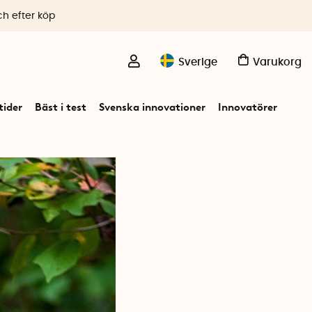
ch efter köp
Sverige
Varukorg
ider
Bäst i test
Svenska innovationer
Innovatörer