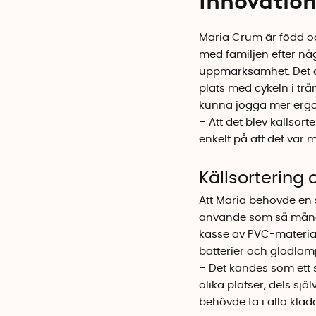
Innovatio
Maria Crum är född och
med familjen efter nå
uppmärksamhet. Det är 
plats med cykeln i tr
kunna jogga mer ergo
– Att det blev källsort
enkelt på att det var 
Källsortering
Att Maria behövde en s
använde som så många
kasse av PVC-material
batterier och glödlam
– Det kändes som ett s
olika platser, dels sj
behövde ta i alla klad