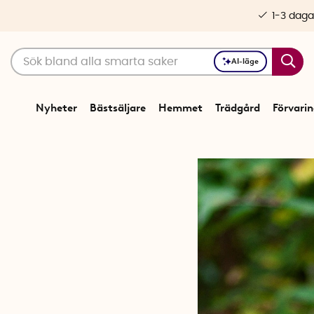
1-3 daga
AI-läge
Nyheter
Bästsäljare
Hemmet
Trädgård
Förvari