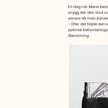
En dag när Maria besö
snygg där den stod o
senare att man kanske
– Efter det följde den 
optimal källsorteringss
återvinning.