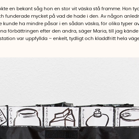
kte en bekant såg hon en stor vit väska stå framme. Hon tyc
ch funderade mycket på vad de hade i den. Av någon anled
 kunde ha mindre påsar i en sådan väska, för olika typer av
ena förbättringen efter den andra, säger Maria, till jag kände a
tation var uppfyllda – enkelt, tydligt och kladdfritt hela väge