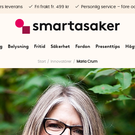
rs leverans
Fri frakt fr. 499 kr
Personlig service – före o
ng
Belysning
Fritid
Säkerhet
Fordon
Presenttips
Högt
Start
Innovatörer
Maria Crum