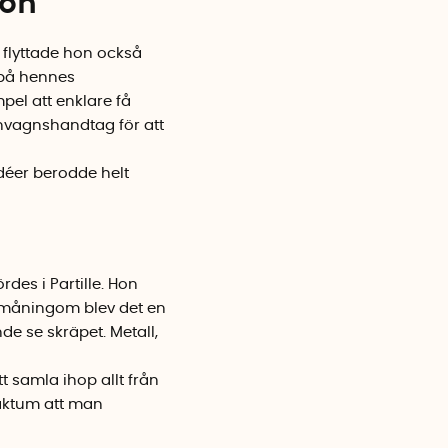
ion
t flyttade hon också
 på hennes
pel att enklare få
nvagnshandtag för att
 idéer berodde helt
des i Partille. Hon
småningom blev det en
e se skräpet. Metall,
t samla ihop allt från
 faktum att man