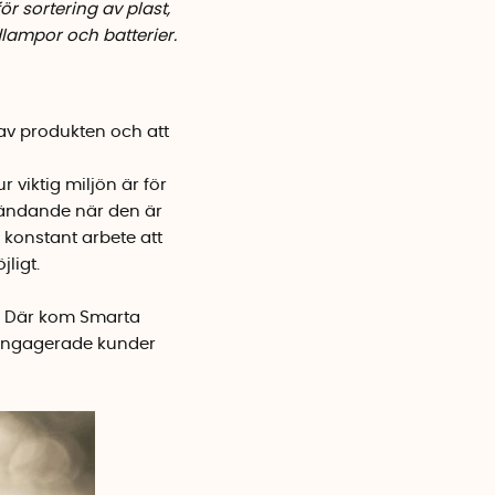
r sortering av plast,
dlampor och batterier.
 av produkten och att
r viktig miljön är för
nvändande när den är
t konstant arbete att
ligt.
a. Där kom Smarta
d engagerade kunder