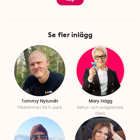
Se fler inlägg
Tommy Nylundh
Mary Hägg
Påsklämma i trä 5-pack
Reflux- och svalgtränare,
IQoro