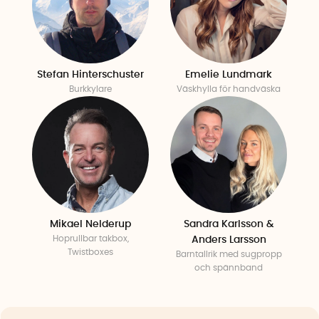
Stefan Hinterschuster
Emelie Lundmark
Burkkylare
Väskhylla för handväska
Mikael Nelderup
Sandra Karlsson &
Hoprullbar takbox,
Anders Larsson
Twistboxes
Barntallrik med sugpropp
och spännband