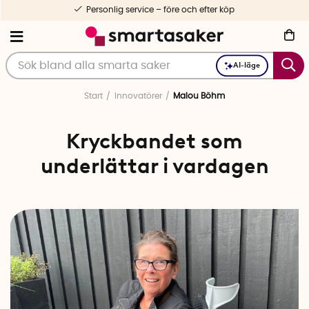
ter köp
1-3 dagars leverans
AI-läge
Start
Innovatörer
Malou Böhm
Kryckbandet som
underlättar i vardagen