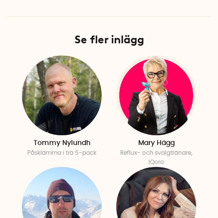
Se fler inlägg
Tommy Nylundh
Mary Hägg
Påsklämma i trä 5-pack
Reflux- och svalgtränare,
IQoro