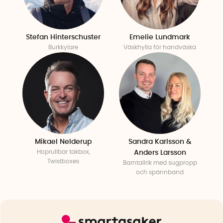
Stefan Hinterschuster
Emelie Lundmark
Burkkylare
Väskhylla för handväska
Mikael Nelderup
Sandra Karlsson &
Hoprullbar takbox,
Anders Larsson
Twistboxes
Barntallrik med sugpropp
och spännband