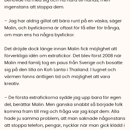
behövde ha med sig och ha nära till hands, men
ingenstans att stoppa dem.
– Jag har aldrig gillat att bära runt på en väska, säger
Malin, och byxfickorna är oftast för få eller för trånga,
om man ens ha några byxfickor.
Det dröjde dock länge innan Malin fick möjlighet att
förverkliga idén om extrafickor. Det blev först 2008 när
Malin med familj tog en paus från Sverige och bosatte
sig på den lilla ön Koh Lanta i Thailand. I lugnet och
värmen fanns äntligen tid och möjlighet att vara
kreativ.
– De första extrafickorna sydde jag upp bara för egen
del, berättar Malin. Men ganska snabbt så började folk
komma fram till mig och fråga var jag köpt dem. Alla
hade ju samma problem, att man saknade någonstans
att stoppa telefon, pengar, nycklar när man gick klädd i