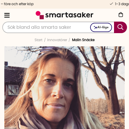
1-3 dagars leverans
AI-läge
Start
Innovatörer
Malin Snäcke