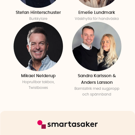
Stefan Hinterschuster
Emelie Lundmark
Burkkylare
Väskhylla för handväska
Mikael Nelderup
Sandra Karlsson &
Hoprullbar takbox,
Anders Larsson
Twistboxes
Barntallrik med sugpropp
och spännband