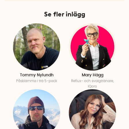
Se fler inlägg
Tommy Nylundh
Mary Hägg
Påsklämma i trä 5-pack
Reflux- och svalgtränare,
IQoro