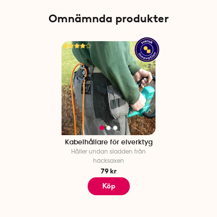
Omnämnda produkter
Kabelhållare för elverktyg
Håller undan sladden från
häcksaxen
79 kr
Köp