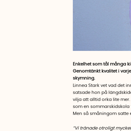
Enkelhet som tål många ki
Genomtänkt kvalitet i varj
skymning.
Linnea Stark vet vad det i
satsade hon på längdskido
vilja att alltid orka lite 
som en sommarskidskola ti
Men så småningom satte e
”Vi tränade otroligt mycke