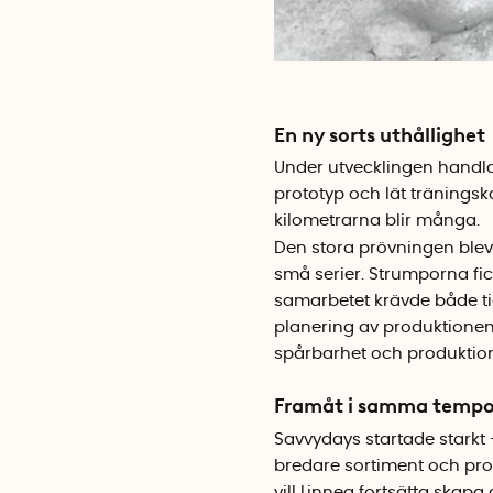
En ny sorts uthållighet
Under utvecklingen handlad
prototyp och lät träningsk
kilometrarna blir många.
Den stora prövningen blev a
små serier. Strumporna fic
samarbetet krävde både ti
planering av produktionen.
spårbarhet och produktion 
Framåt i samma temp
Savvydays startade starkt 
bredare sortiment och prod
vill Linnea fortsätta skapa