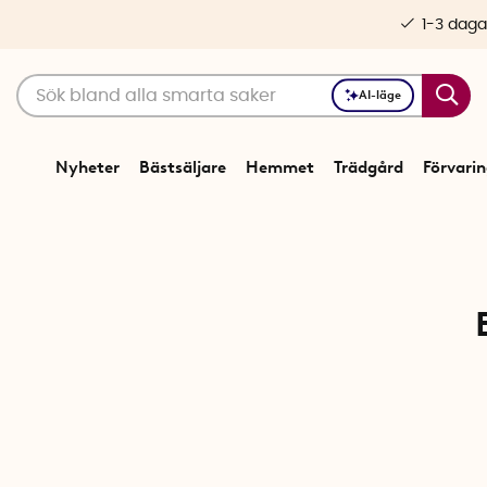
1-3 daga
AI-läge
Nyheter
Bästsäljare
Hemmet
Trädgård
Förvari