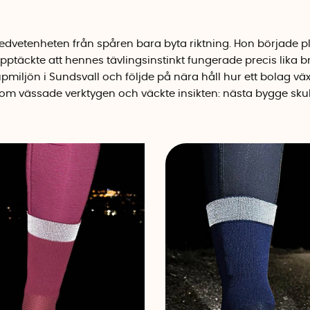
dvetenheten från spåren bara byta riktning. Hon började 
pptäckte att hennes tävlingsinstinkt fungerade precis lika br
upmiljön i Sundsvall och följde på nära håll hur ett bolag vä
t som vässade verktygen och väckte insikten: nästa bygge skul