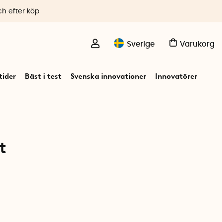
ch efter köp
Sverige
Varukorg
ider
Bäst i test
Svenska innovationer
Innovatörer
t