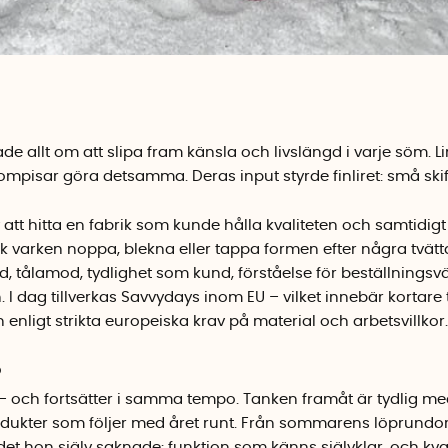
e allt om att slipa fram känsla och livslängd i varje söm. L
ompisar göra detsamma. Deras input styrde finliret: små ski
tt hitta en fabrik som kunde hålla kvaliteten och samtidigt er
k varken noppa, blekna eller tappa formen efter några tvätta
d, tålamod, tydlighet som kund, förståelse för beställning
 I dag tillverkas Savvydays inom EU – vilket innebär kortare 
enligt strikta europeiska krav på material och arbetsvillkor.
o
– och fortsätter i samma tempo. Tanken framåt är tydlig med 
ukter som följer med året runt. Från sommarens löprundor t
 det hon själv saknade: funktion som känns självklar, och kvali