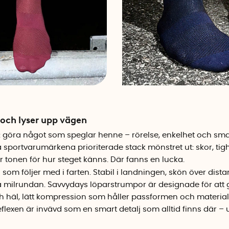
 och lyser upp vägen
 göra något som speglar henne – rörelse, enkelhet och smar
a sportvarumärkena prioriterade stack mönstret ut: skor, tig
er tonen för hur steget känns. Där fanns en lucka.
som följer med i farten. Stabil i landningen, skön över distan
ilrundan. Savvydays löparstrumpor är designade för att gö
h häl, lätt kompression som håller passformen och material
flexen är invävd som en smart detalj som alltid finns där –