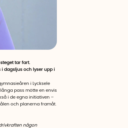
eget tar fart.
i dagsljus och lyser upp i
gymnasieåren i Lycksele
 långa pass mötte en envis
kså i de egna initiativen –
ålen och planerna framåt.
 drivkraften någon