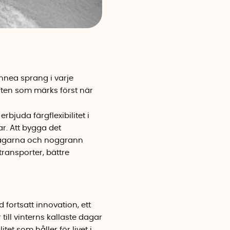
innea sprang i varje
ften som märks först när
bjuda färgflexibilitet i
r. Att bygga det
svägarna och noggrann
transporter, bättre
fortsatt innovation, ett
ill vinterns kallaste dagar
tet som håller för livet i