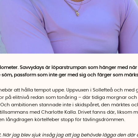
lometer. Savvydays är löparstrumpan som hänger med när st
e söm, passform som inte ger med sig och färger som märks 
nnebär att hålla tempot uppe. Uppvuxen i Sollefteå och med 
r på elitnivå redan som tonåring – där tidiga morgnar och
mer. Och ambitionen stannade inte i skidspåret, den märktes oc
llsammans med Charlotte Kalla. Drivet fanns där, liksom m
n långdragen körtelfeber stopp för tävlingsdrömmen.
t. När jag blev sjuk insåg jag att jag behövde lägga den där