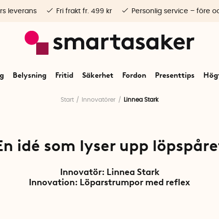
rs leverans
Fri frakt fr. 499 kr
Personlig service – före o
ng
Belysning
Fritid
Säkerhet
Fordon
Presenttips
Högt
Start
Innovatörer
Linnea Stark
En idé som lyser upp löpspåre
Innovatör: Linnea Stark
Innovation:
Löparstrumpor med reflex