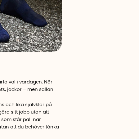
ta val i vardagen. När
hts, jackor – men sällan
s och lika självklar på
ra sitt jobb utan att
 som står pall när
 utan att du behöver tänka