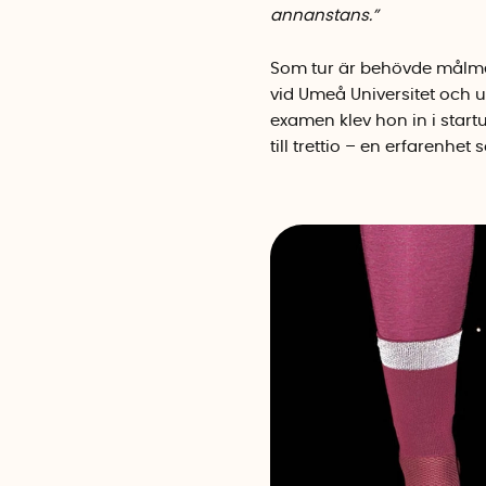
annanstans.”
Som tur är behövde målme
vid Umeå Universitet och u
examen klev hon in i start
till trettio – en erfarenhe