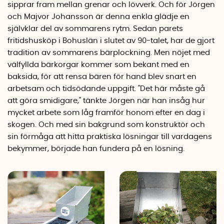
sipprar fram mellan grenar och lövverk. Och för Jörgen
och Majvor Johansson är denna enkla glädje en
självklar del av sommarens rytm. Sedan parets
fritidshusköp i Bohuslän i slutet av 90-talet, har de gjort
tradition av sommarens bärplockning. Men nöjet med
välfyllda bärkorgar kommer som bekant med en
baksida, för att rensa bären för hand blev snart en
arbetsam och tidsödande uppgift. "Det här måste gå
att göra smidigare," tänkte Jörgen när han insåg hur
mycket arbete som låg framför honom efter en dag i
skogen. Och med sin bakgrund som konstruktör och
sin förmåga att hitta praktiska lösningar till vardagens
bekymmer, började han fundera på en lösning.