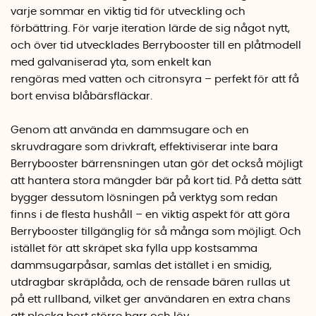
varje sommar en viktig tid för utveckling och
förbättring. För varje iteration lärde de sig något nytt,
och över tid utvecklades Berrybooster till en plåtmodell
med galvaniserad yta, som enkelt kan
rengöras med vatten och citronsyra – perfekt för att få
bort envisa blåbärsfläckar.
Genom att använda en dammsugare och en
skruvdragare som drivkraft, effektiviserar inte bara
Berrybooster bärrensningen utan gör det också möjligt
att hantera stora mängder bär på kort tid. På detta sätt
bygger dessutom lösningen på verktyg som redan
finns i de flesta hushåll – en viktig aspekt för att göra
Berrybooster tillgänglig för så många som möjligt. Och
istället för att skräpet ska fylla upp kostsamma
dammsugarpåsar, samlas det istället i en smidig,
utdragbar skräplåda, och de rensade bären rullas ut
på ett rullband, vilket ger användaren en extra chans