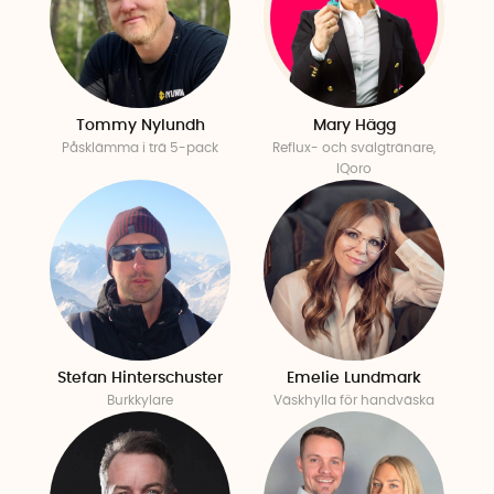
Tommy Nylundh
Mary Hägg
Påsklämma i trä 5-pack
Reflux- och svalgtränare,
IQoro
Stefan Hinterschuster
Emelie Lundmark
Burkkylare
Väskhylla för handväska