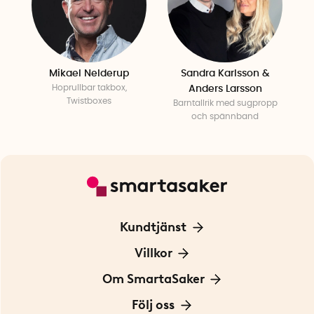
Mikael Nelderup
Sandra Karlsson &
Hoprullbar takbox,
Anders Larsson
Twistboxes
Barntallrik med sugpropp
och spännband
Kundtjänst
Kontakta oss
Villkor
För Företag
Frakt och leverans
Om SmartaSaker
Personuppgiftspolicy
Om oss
Följ oss