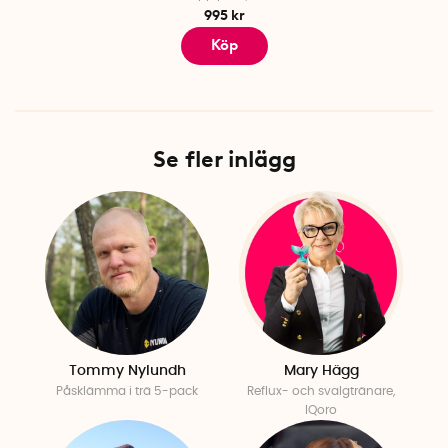
995 kr
Köp
Se fler inlägg
Tommy Nylundh
Mary Hägg
Påsklämma i trä 5-pack
Reflux- och svalgtränare,
IQoro