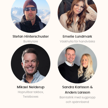
Stefan Hinterschuster
Emelie Lundmark
Burkkylare
Väskhylla för handväska
Mikael Nelderup
Sandra Karlsson &
Hoprullbar takbox,
Anders Larsson
Twistboxes
Barntallrik med sugpropp
och spännband