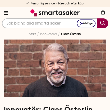
 före och efter köp
1-3 dagars
AI-läge
Start
Innovatörer
Claes Österlin
Innovatör: Claes Österlin