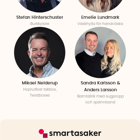
Stefan Hinterschuster
Emelie Lundmark
Burkkylare
Väskhylla för handväska
Mikael Nelderup
Sandra Karlsson &
Hoprullbar takbox,
Anders Larsson
Twistboxes
Barntallrik med sugpropp
och spännband