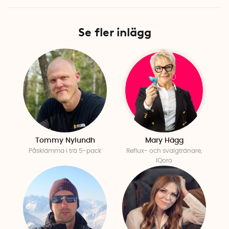
Se fler inlägg
Tommy Nylundh
Mary Hägg
Påsklämma i trä 5-pack
Reflux- och svalgtränare,
IQoro