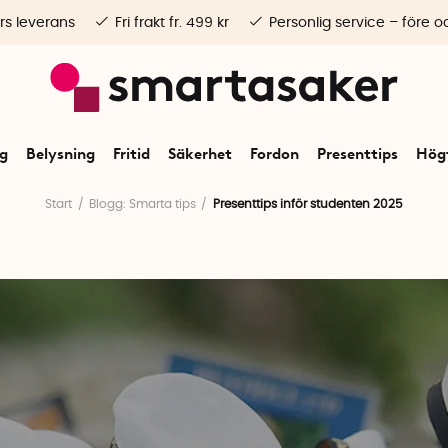
rs leverans
Fri frakt fr. 499 kr
Personlig service – före o
ng
Belysning
Fritid
Säkerhet
Fordon
Presenttips
Högt
Start
Blogg: Smarta tips
Presenttips inför studenten 2025