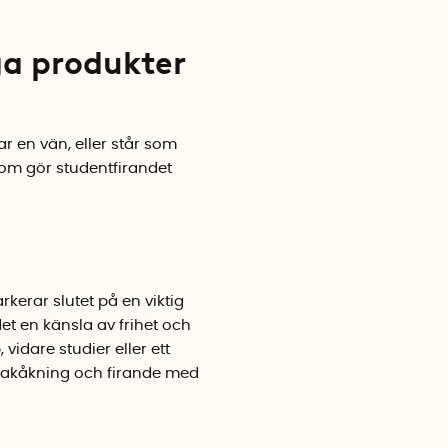
ga produkter
ar en vän, eller står som
som gör studentfirandet
rkerar slutet på en viktig
t en känsla av frihet och
vidare studier eller ett
, flakåkning och firande med