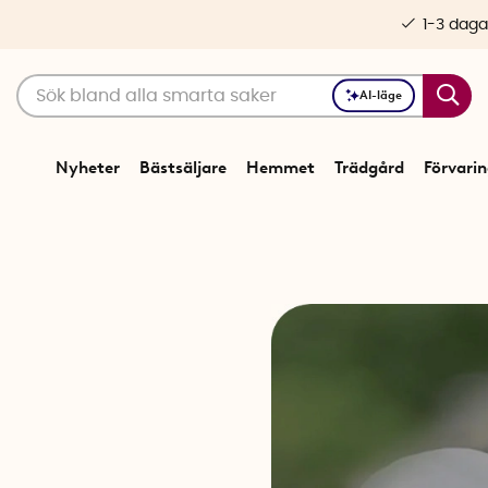
1-3 daga
AI-läge
Nyheter
Bästsäljare
Hemmet
Trädgård
Förvari