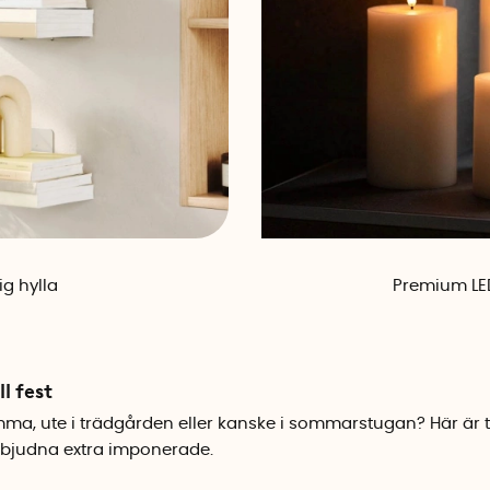
ig hylla
Premium LED
ll fest
emma, ute i trädgården eller kanske i sommarstugan? Här är 
inbjudna extra imponerade.