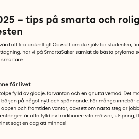
25 – tips på smarta och roli
esten
ärd att fira ordentligt! Oavsett om du själv tar studenten, fir
mottagning, har vi på SmartaSaker samlat de bästa prylarna 
e smartare.
ne för livet
tolpe fylld av glädje, förväntan och en gnutta vemod. Det ma
h början på något nytt och spännande. För många innebär de
 öppen och framtiden väntar, oavsett om nästa steg är jobb, 
entdagen är ofta fylld av traditioner: vita mössor, utspring
minst sagt en dag att minnas!