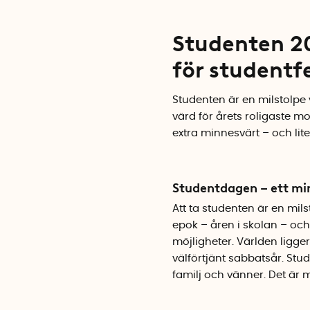
Studenten 20
för studentf
Studenten är en milstolpe v
värd för årets roligaste 
extra minnesvärt – och lit
Studentdagen – ett min
Att ta studenten är en mils
epok – åren i skolan – oc
möjligheter. Världen ligger
välförtjänt sabbatsår. Stud
familj och vänner. Det är 