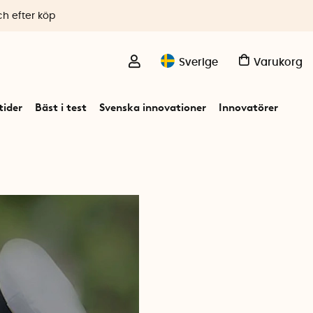
ch efter köp
Sverige
Varukorg
ider
Bäst i test
Svenska innovationer
Innovatörer