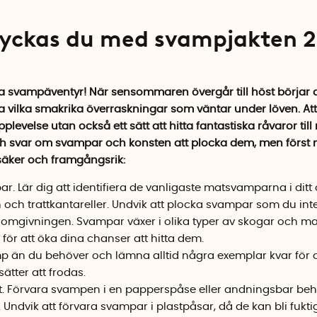
lyckas du med svampjakten 
ra svampäventyr! När sensommaren övergår till höst börjar de
vilka smakrika överraskningar som väntar under löven. Att 
pplevelse utan också ett sätt att hitta fantastiska råvaror t
ch svar om svampar och konsten att plocka dem, men först n
säker och framgångsrik:
ar. Lär dig att identifiera de vanligaste matsvamparna i di
n och trattkantareller. Undvik att plocka svampar som du inte
givningen. Svampar växer i olika typer av skogar och mark
 för att öka dina chanser att hitta dem.
p än du behöver och lämna alltid några exemplar kvar för at
tter att frodas.
. Förvara svampen i en papperspåse eller andningsbar behåll
 Undvik att förvara svampar i plastpåsar, då de kan bli fuk