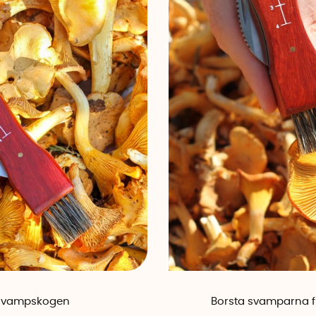
i svampskogen
Borsta svamparna f