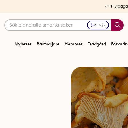
1-3 daga
AI-läge
Nyheter
Bästsäljare
Hemmet
Trädgård
Förvari