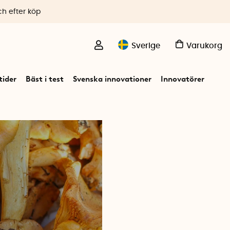
ch efter köp
Sverige
Varukorg
ider
Bäst i test
Svenska innovationer
Innovatörer