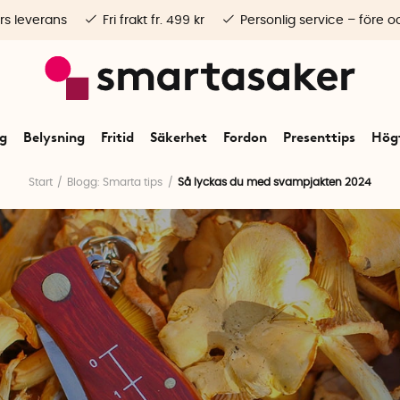
rs leverans
Fri frakt fr. 499 kr
Personlig service – före o
ng
Belysning
Fritid
Säkerhet
Fordon
Presenttips
Högt
Start
Blogg: Smarta tips
Så lyckas du med svampjakten 2024