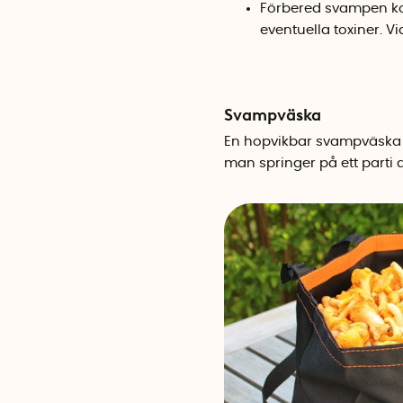
Förbered svampen kor
eventuella toxiner. V
Svampväska
En
hopvikbar svampväska
man springer på ett parti 