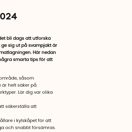
2024
t bli dags att utforska
ge sig ut på svampjakt är
ill matlagningen. Här nedan
ågra smarta tips för att
tt område, såsom
 är helt säker på.
typer. Lär dig var olika
t säkerställa att
are i kylskåpet för att
tiga och snabbt försämras.