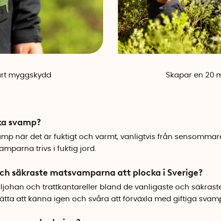
mart myggskydd
Skapar en 20 m
cka svamp?
amp när det är fuktigt och varmt, vanligtvis från sensommaren
amparna trivs i fuktig jord.
 och säkraste matsvamparna att plocka i Sverige?
arljohan och trattkantareller bland de vanligaste och säkraste
 lätta att känna igen och svåra att förväxla med giftiga svam