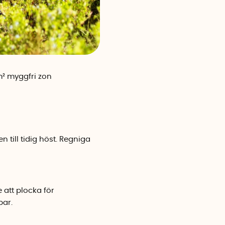
² myggfri zon
 till tidig höst. Regniga
 att plocka för
par.