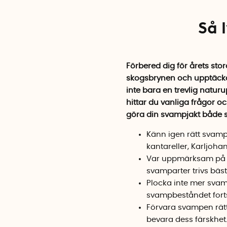
Så 
Förbered dig för årets sto
skogsbrynen och upptäcka 
inte bara en trevlig naturu
hittar du vanliga frågor o
göra din svampjakt både 
Känn igen rätt svamp
kantareller, Karljoha
Var uppmärksam på om
svamparter trivs bäst
Plocka inte mer svam
svampbeståndet fortsä
Förvara svampen rätt
bevara dess färskhet.