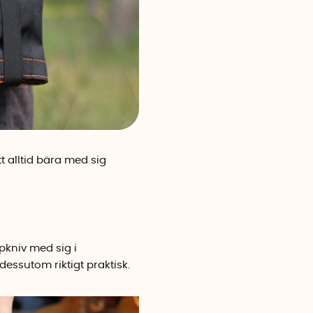
 alltid bära med sig
pkniv
med sig i
essutom riktigt praktisk.