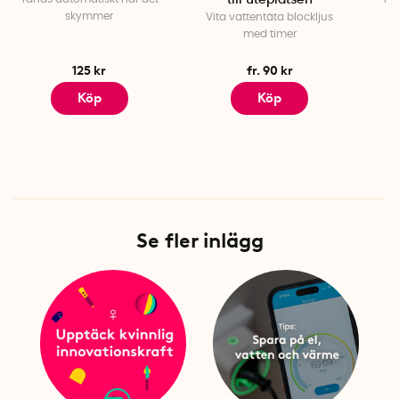
till uteplatsen
skymmer
Vita vattentäta blockljus
med timer
125 kr
fr. 90 kr
Köp
Köp
Se fler inlägg