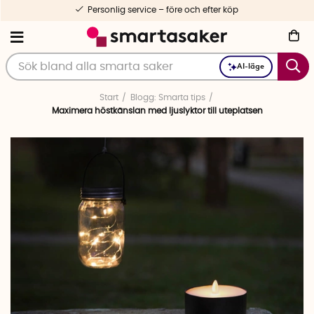
1-3 dagars leverans
AI-läge
Start
Blogg: Smarta tips
Maximera höstkänslan med ljuslyktor till uteplatsen