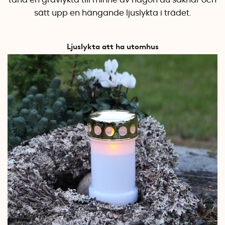
tänd en gravlykta till minne av någon du saknar och
sätt upp en hängande ljuslykta i trädet.
Ljuslykta att ha utomhus