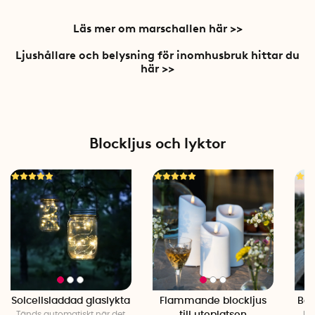
Läs mer om marschallen här >>
Ljushållare och belysning för inomhusbruk hittar du
här >>
Blockljus och lyktor
Solcellsladdad glaslykta
Flammande blockljus
Bat
Tänds automatiskt när det
Fi