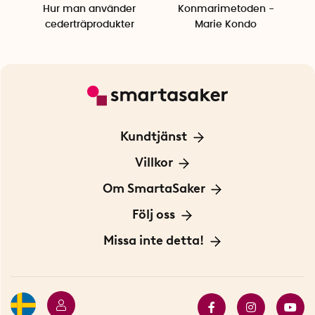
Hur man använder
Konmarimetoden -
cederträprodukter
Marie Kondo
Kundtjänst
Kontakta oss
Villkor
För Företag
Frakt och leverans
Om SmartaSaker
Personuppgiftspolicy
Om oss
Följ oss
Köpvillkor
Vår historia
Blogg: Smarta tips
Missa inte detta!
Betalning
Hållbarhet
Press
Presentkort
Butiker i Stockholm
Samarbeten
Bäst i test
Innovatörer
Bästsäljare