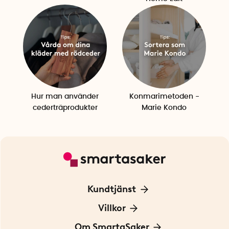
Hur man använder
Konmarimetoden -
cederträprodukter
Marie Kondo
Kundtjänst
Kontakta oss
Villkor
För Företag
Frakt och leverans
Om SmartaSaker