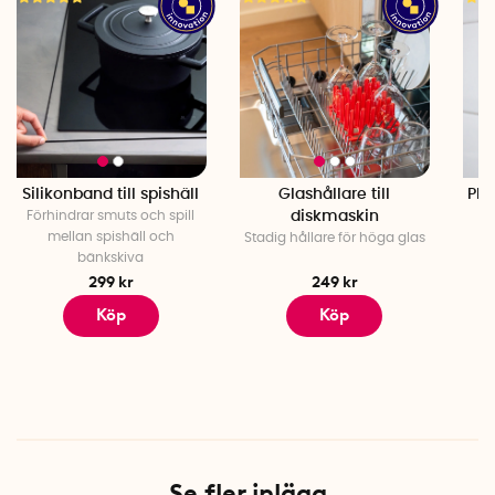
Silikonband till spishäll
Glashållare till
Plu
Förhindrar smuts och spill
diskmaskin
F
mellan spishäll och
Stadig hållare för höga glas
bänkskiva
299 kr
249 kr
Köp
Köp
Se fler inlägg