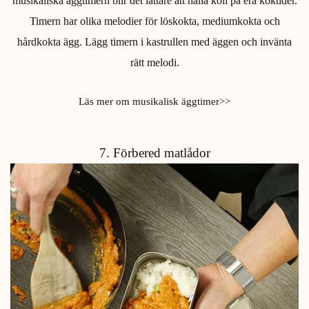
musikaliska äggtimern blir det lättare att hålla koll på era koktider.
Timern har olika melodier för löskokta, mediumkokta och
hårdkokta ägg. Lägg timern i kastrullen med äggen och invänta
rätt melodi.
Läs mer om musikalisk äggtimer>>
7. Förbered matlådor