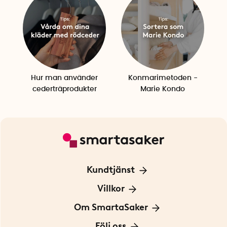
Hur man använder
Konmarimetoden -
cederträprodukter
Marie Kondo
Kundtjänst
Kontakta oss
Villkor
För Företag
Frakt och leverans
Om SmartaSaker
Personuppgiftspolicy
Om oss
Följ oss