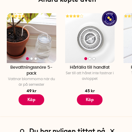
Längd: 100 cm
Bredd: 50 cm
Bevattningsmattan kan handtvättas i 40 grader.
Bevattningssnöre 5-
Hårfälla till handfat
pack
Ser till att håret inte fastnar i
avloppet
Vattnar blommorna när du
är på semester
49 kr
45 kr
Köp
Köp
Du har nyligen tittat på