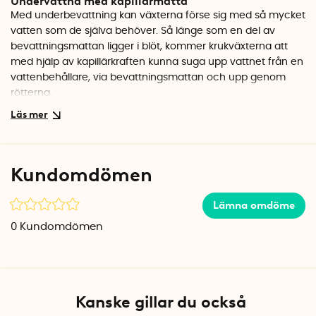
Undervattna med kapillärmatta
Med underbevattning kan växterna förse sig med så mycket
vatten som de själva behöver. Så länge som en del av
bevattningsmattan ligger i blöt, kommer krukväxterna att
med hjälp av kapillärkraften kunna suga upp vattnet från en
vattenbehållare, via bevattningsmattan och upp genom
rötterna.
Anpassa storleken på bevattningsmattan
Bevattningsmattan är 50 cm bred och 100 cm lång. Du kan
klippa i tyget för att få bevattningsmattan att passa perfekt i
Kundomdömen
ditt bevattningstråg. Du kan även dela på den om du vill
använda bevattningsmattan på två olika ställen.
Lämna omdöme
Bra att veta innan du använder bevattningsmattan
0
Kundomdömen
Se till att krukorna du använder har hål i botten och att
rötterna kan ha kontakt med mattan. Blötlägg mattan
ordentligt innan du ställer krukorna på den.
Bevattning av krukväxter
Kanske gillar du också
1. Blötlägg bevattningsmattan ordentligt.