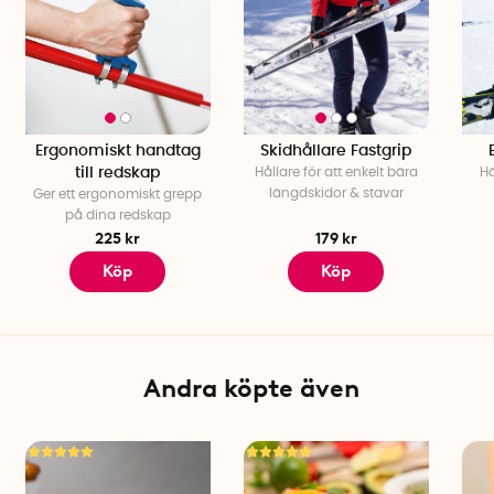
Ergonomiskt handtag
Skidhållare Fastgrip
till redskap
Hållare för att enkelt bära
Hä
längdskidor & stavar
Ger ett ergonomiskt grepp
på dina redskap
225 kr
179 kr
Köp
Köp
Andra köpte även