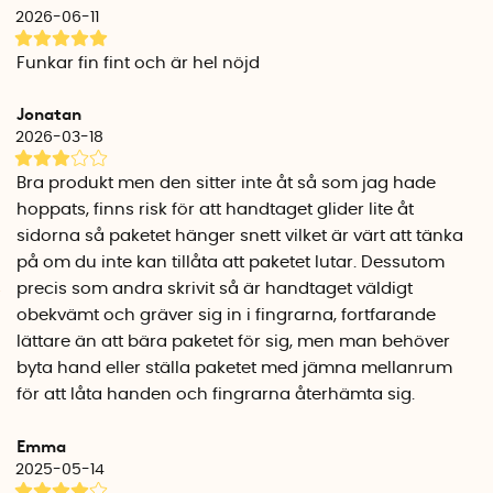
produceras i Nyköping och de högkvalitativa spännbanden
2026-06-11
tillverkas i Anderstorp.
Funkar fin fint och är hel nöjd
Handtag mått: 29,5 cm x 4 cm x 5 cm.
Längd spännband: 146 cm spännband + 4 cm
Jonatan
metallspänne.
2026-03-18
Färg: Osorterat röda/svarta
Bra produkt men den sitter inte åt så som jag hade
hoppats, finns risk för att handtaget glider lite åt
sidorna så paketet hänger snett vilket är värt att tänka
på om du inte kan tillåta att paketet lutar. Dessutom
precis som andra skrivit så är handtaget väldigt
obekvämt och gräver sig in i fingrarna, fortfarande
lättare än att bära paketet för sig, men man behöver
byta hand eller ställa paketet med jämna mellanrum
för att låta handen och fingrarna återhämta sig.
Emma
2025-05-14