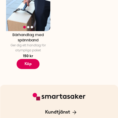
Bärhandtag med
spännband
Ger dig ett handtag för
otympliga paket
150 kr
Köp
Kundtjänst