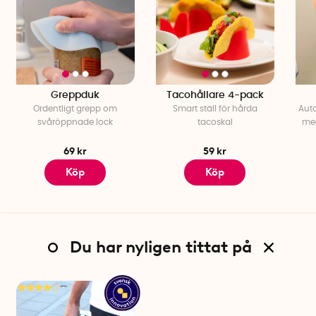
Greppduk
Tacohållare 4-pack
Ordentligt grepp om
Smart ställ för hårda
Aut
svåröppnade lock
tacoskal
med
69 kr
59 kr
Köp
Köp
Du har nyligen tittat på