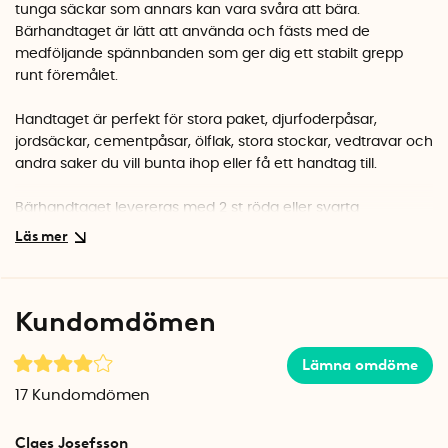
tunga säckar som annars kan vara svåra att bära.
Bärhandtaget är lätt att använda och fästs med de
medföljande spännbanden som ger dig ett stabilt grepp
runt föremålet.
Handtaget är perfekt för stora paket, djurfoderpåsar,
jordsäckar, cementpåsar, ölflak, stora stockar, vedtravar och
andra saker du vill bunta ihop eller få ett handtag till.
Bärhandtaget levereras med 2 st röda eller svarta
spännband som är 150 cm långa och 2,5 cm breda.
Observera att färgerna är osorterade. Behöver du ett större
omfång kan du enkelt använda egna spännband
tillsammans med handtaget.
Kundomdömen
Den slitstarka plasten i bärhandtaget är samma sorts plast
som du hittar i till exempel släpliftar i skidbacken och är
Lämna omdöme
testad för att klara minst 75 kg.
17
Kundomdömen
Bärhandtaget är framtaget av Stig Hanssen. Handtaget
Claes Josefsson