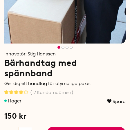
Innovatör:
Stig Hanssen
Bärhandtag med
spännband
Ger dig ett handtag för otympliga paket
(17
Kundomdömen
)
Spara
150
kr