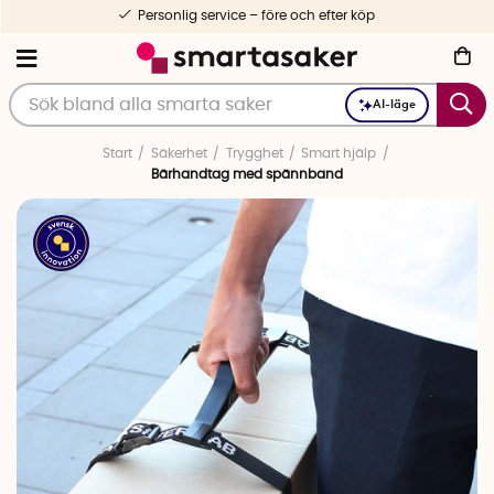
nlig service – före och efter köp
AI-läge
Start
Säkerhet
Trygghet
Smart hjälp
Bärhandtag med spännband