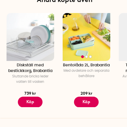
Diskställ med
Bentolåda 2L, Brabantia
bestickkorg, Brabantia
Med avdelare och separata
behållare
Sluttande bricka leder
Av
vatten till vasken
739 kr
209 kr
Köp
Köp