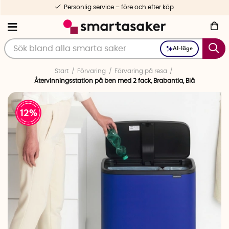
Personlig service – före och efter köp
AI-läge
Start
Förvaring
Förvaring på resa
Återvinningsstation på ben med 2 fack, Brabantia, Blå
12