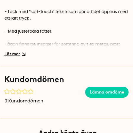
- Lock med ”soft-touch” teknik som gör att det öppnas med
ett lätt tryck .
- Med justerbara fötter.
I lådan finns tre insatser för sortering av t ex metall, plast
och glas. De tre kärlen gör det enkelt att sopsortera och de
är dessutom enkla att ta ur när du behöver tömma och
rengöra dem!
Kundomdömen
Lämna omdöme
0
Kundomdömen
Andra köpte även