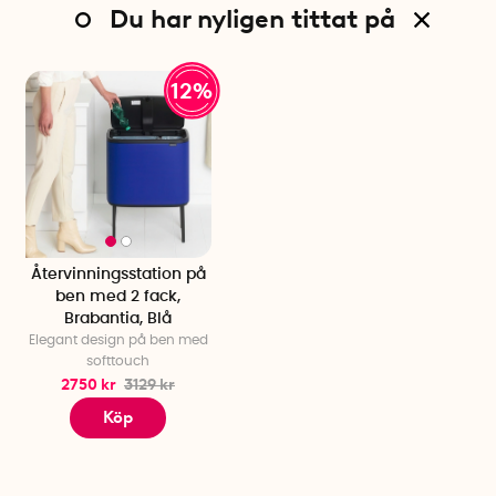
Du har nyligen tittat på
12%
Återvinningsstation på
ben med 2 fack,
Brabantia, Blå
Elegant design på ben med
softtouch
2750 kr
3129 kr
Köp