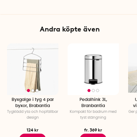
Specifikationer
Volym: 12 liter
Material: Plast
Färg: Grön (Fir Green)
Andra köpte även
Tillverkningsland: Belgien
Inkluderar: Väggfäste
Byxgalge i tyg 4 par
Pedalhink 3L,
byxor, Brabantia
Branbantia
v
Tygklädd yta och hopfällbar
Kompakt för badrum med
Ger p
design
tyst stängning
124 kr
fr. 369 kr