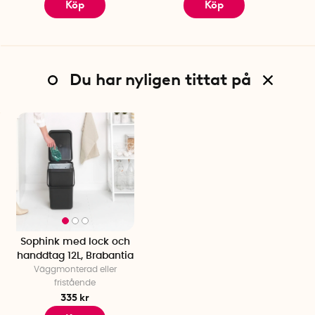
Köp
Köp
Du har nyligen tittat på
Sophink med lock och
handdtag 12L, Brabantia
Väggmonterad eller
fristående
335 kr