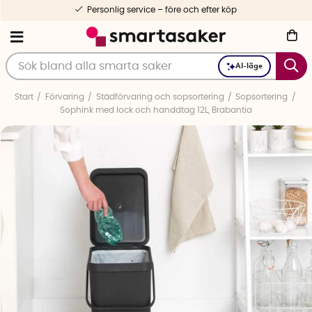
Personlig service – före och efter köp
AI-läge
Start
Förvaring
Städförvaring och sopsortering
Sopsortering
Sophink med lock och handdtag 12L, Brabantia