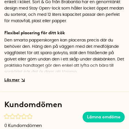
enkelt i köket. Sort & Go från Brabantia har en genomtänkt
design med Stay Open-lock som håller locket öppet medan
du sorterar, och med 12 liters kapacitet passar den perfekt
för matavfall, plast eller papper.
Flexibel placering för ditt kök
Den smarta papperskorgen kan placeras precis där du
behöver den. Häng den på väggen med det medföljande
väggfästet för att spara golvyta, ställ den fristående på
golvet eller göm undan den i ett skåp under diskbänken. Det
praktiska handtaget gör den enkel att lyfta och bära till
sopkärlet när det är dags att tömma.
Stilren design från Brabantia
Sort & Go-serien är designad för att vara lika fin att titta på
som den är praktisk att använda. Den dämpade gröna
Kundomdömen
färgen och den rena formen gör att papperskorgen smälter
in i ett modernt kök utan att ta över. Kombinera gärna flera
Lämna omdöme
sorteringskärl i olika färger för ett komplett
källsorteringssystem.
0
Kundomdömen