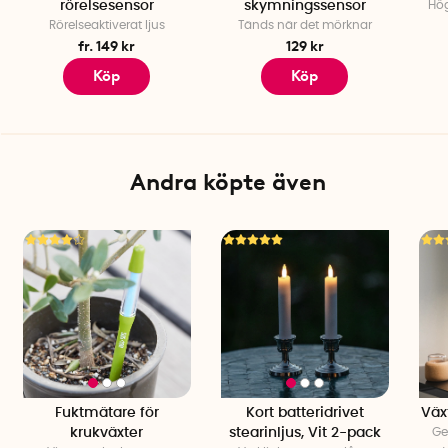
rörelsesensor
skymningssensor
Hög
Rörelseaktiverat ljus
Tänds när det mörknar
fr. 149 kr
129 kr
Köp
Köp
Andra köpte även
Fuktmätare för
Kort batteridrivet
Väx
krukväxter
stearinljus, Vit 2-pack
Ge