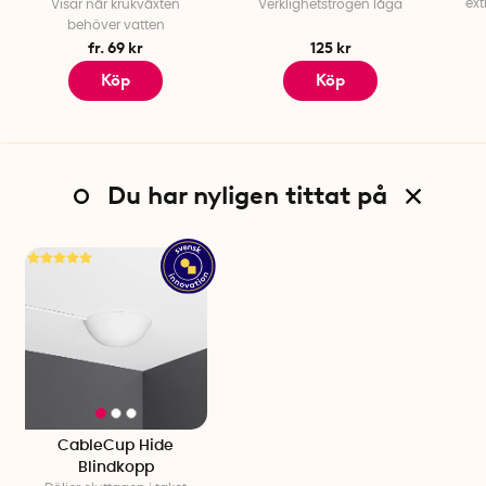
ext
Visar när krukväxten
Verklighetstrogen låga
behöver vatten
fr. 69 kr
125 kr
Köp
Köp
Du har nyligen tittat på
CableCup Hide
Blindkopp