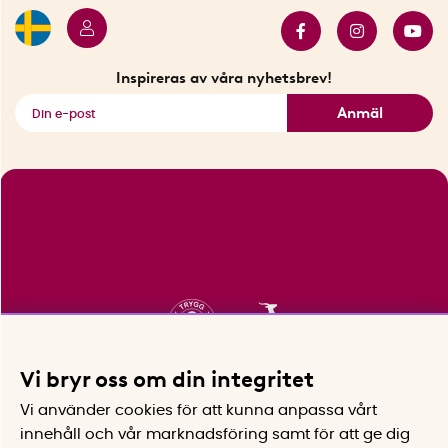
Bäst i test
Innovatörer
Bästsäljare
Fyndhörnan
Inspireras av våra nyhetsbrev!
Se alla smarta saker
Anmäl
Vi bryr oss om din integritet
Vi använder cookies för att kunna anpassa vårt
innehåll och vår marknadsföring samt för att ge dig