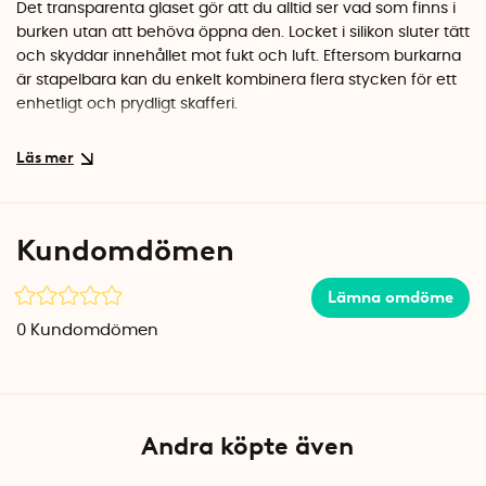
Det transparenta glaset gör att du alltid ser vad som finns i
burken utan att behöva öppna den. Locket i silikon sluter tätt
och skyddar innehållet mot fukt och luft. Eftersom burkarna
är stapelbara kan du enkelt kombinera flera stycken för ett
enhetligt och prydligt skafferi.
Enkel att rengöra
Glasburken tål diskmaskin, vilket gör rengöringen smidig. Det
robusta glaset är gjort för att användas dagligen och
behåller sin fina yta även efter många diskningar.
Kundomdömen
Specifikationer
Mått: Ø 10,4 x H 19 cm
Lämna omdöme
Volym: 1,1 liter
0
Kundomdömen
Material: Glas och silikon
Färg: Klar burk med mörkgrått lock
Diskmaskinssäker: Ja
Andra köpte även