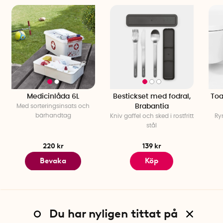
Medicinlåda 6L
Bestickset med fodral,
Toa
Med sorteringsinsats och
Brabantia
bärhandtag
Kniv gaffel och sked i rostfritt
Ry
stål
220 kr
139 kr
Bevaka
Köp
Du har nyligen tittat på