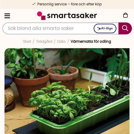
Personlig service – före och efter köp
AI-läge
Start
Trädgård
Odla
Värmematta för odling