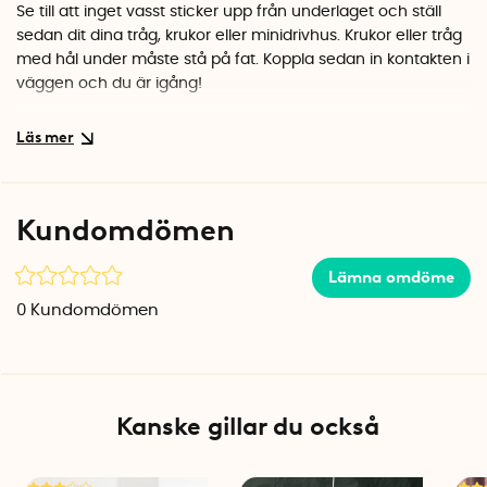
Se till att inget vasst sticker upp från underlaget och ställ
sedan dit dina tråg, krukor eller minidrivhus. Krukor eller tråg
med hål under måste stå på fat. Koppla sedan in kontakten i
väggen och du är igång!
Värmen från mattan värmer sakta upp jorden till ca 28 °C
grader. Undervärmen hjälper nysådd att gro säkrare och
bättre samt får sticklingar och småplantor att rota sig
snabbare. Beroende på rumstemperatur och vilken typ av
Kundomdömen
planteringskärl som används kan det ta upp till två dygn
innan jorden har nått rätt temperatur.
Lämna omdöme
Värmemattan levereras hopvikt i sin förpackning men rätar
0
Kundomdömen
ut sig och blir plan när du kopplar in värmen. Mattan ska
därefter alltid förvaras plant och bör inte vikas. Om du vill
rengöra mattan torkar du enklast av den med en fuktig
trasa. Se till att elsladden är urkopplad när du rengör
mattan.
Kanske gillar du också
OBS! Använd inte timer tillsammans med värmemattan. Det