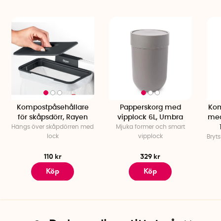
Kompostpåsehållare
Papperskorg med
Kom
för skåpsdörr, Rayen
vipplock 6L, Umbra
med
Hängs över skåpdörren med
Mjuka former och smart
lock
vipplock
Bryt
110 kr
329 kr
Köp
Köp