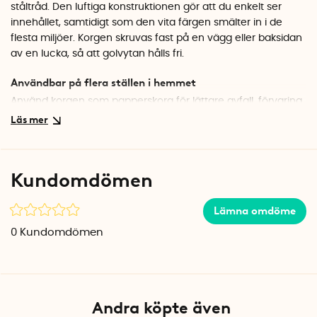
ståltråd. Den luftiga konstruktionen gör att du enkelt ser
innehållet, samtidigt som den vita färgen smälter in i de
flesta miljöer. Korgen skruvas fast på en vägg eller baksidan
av en lucka, så att golvytan hålls fri.
Användbar på flera ställen i hemmet
Använd korgen som papperskorg för lättare avfall, förvaring
av plastpåsar som du vill spara, eller häng den i hallen för
mössor och vantar. Den rymliga storleken på 28 x 20 cm
och 30 cm höjd ger plats för det mesta.
Kundomdömen
Specifikationer
Mått: 28 x 20 x 30 cm
Material: Ståltråd
Lämna omdöme
Färg: Vit
0
Kundomdömen
Tillverkad i: Hillerstorp, Sverige
Andra köpte även