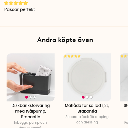
Passar perfekt
Andra köpte även
Diskbänksförvaring
Matlåda för sallad 1,3L,
S
med tvålpump,
Brabantia
Brabantia
Separata fack för topping
och dressing
Inbyggd pump och
Fe