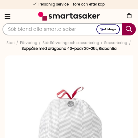
Personlig service – före och efter köp
AI-läge
Start
Förvaring
Städförvaring och sopsortering
Sopsortering
Soppåse med dragband 40-pack 20-25L, Brabantia