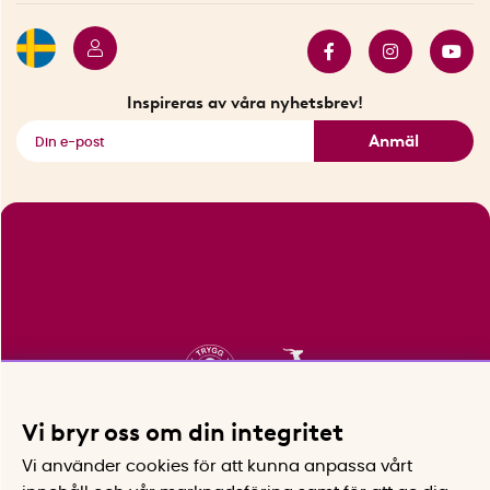
Butiker i Stockholm
Samarbeten
Bäst i test
Innovatörer
Bästsäljare
Fyndhörnan
Inspireras av våra nyhetsbrev!
Se alla smarta saker
Anmäl
Vi bryr oss om din integritet
Vi använder cookies för att kunna anpassa vårt