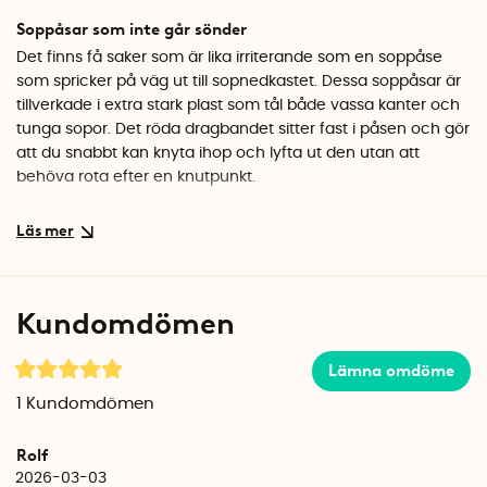
Soppåsar som inte går sönder
Det finns få saker som är lika irriterande som en soppåse
som spricker på väg ut till sopnedkastet. Dessa soppåsar är
tillverkade i extra stark plast som tål både vassa kanter och
tunga sopor. Det röda dragbandet sitter fast i påsen och gör
att du snabbt kan knyta ihop och lyfta ut den utan att
behöva rota efter en knutpunkt.
Praktisk förpackning
Förpackningen innehåller 40 soppåsar som du enkelt drar
upp en i taget, ungefär som servetter ur en låda. Perfekt att
förvara i närheten av soptunnan så har du alltid en ny påse
Kundomdömen
redo när det är dags att byta.
Specifikationer
Lämna omdöme
Volym: 20-25 liter
1
Kundomdömen
Antal: 40 st
Färg: Vit med röda dragband
Rolf
Material: Polyeten
2026-03-03
Storlekskod: J