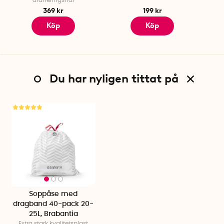
dräneringshål
369 kr
199 kr
Köp
Köp
Du har nyligen tittat på
Soppåse med
dragband 40-pack 20-
25L, Brabantia
Extra stark kvalitetsplast