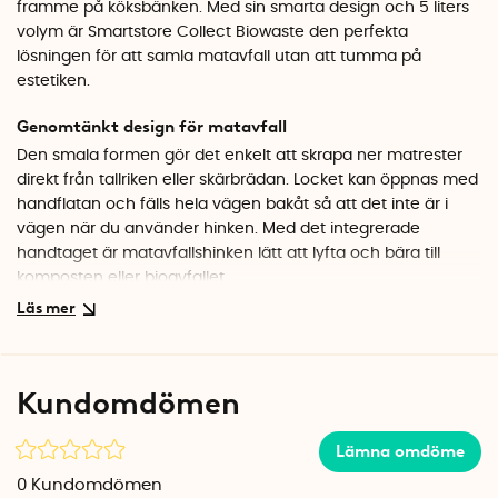
framme på köksbänken. Med sin smarta design och 5 liters
volym är Smartstore Collect Biowaste den perfekta
lösningen för att samla matavfall utan att tumma på
estetiken.
Genomtänkt design för matavfall
Den smala formen gör det enkelt att skrapa ner matrester
direkt från tallriken eller skärbrädan. Locket kan öppnas med
handflatan och fälls hela vägen bakåt så att det inte är i
vägen när du använder hinken. Med det integrerade
handtaget är matavfallshinken lätt att lyfta och bära till
komposten eller bioavfallet.
Smart lösning för soppåsen
En praktisk ring ingår som håller soppåsen på plats och
döljer den snyggt under locket. Det ger ett rent och prydligt
Kundomdömen
intryck även när hinken är i bruk. Locket kan tas av helt för
enkel tömning och rengöring av alla delar.
Lämna omdöme
Hållbart val i återvunnen plast
0
Kundomdömen