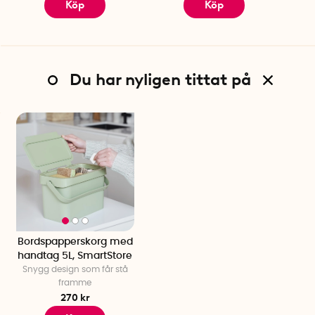
Köp
Köp
Du har nyligen tittat på
Bordspapperskorg med
handtag 5L, SmartStore
Snygg design som får stå
framme
270 kr