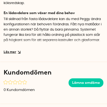
köksredskap.
En lådavdelare som växer med dina behov
Till skillnad från fasta lådavdelare kan du med Peggy ändra
konfigurationen när behoven förändras. Fått nya matlådor i
en annan storlek? Då flyttar du bara pinnarna. Systemet
fungerar lika bra för att hålla ordning på plastlock som står
på högkant som för att separera kastruller och glasformar.
Passar i djupa kökslådor
De två brädorna kan användas sida vid sida för att täcka
större lådor, eller var för sig i mindre utrymmen. Pinnarna
trycks enkelt fast i hålen på brädan och sitter stadigt på
Kundomdömen
plats. När du öppnar och stänger lådan ligger allt kvar där
det ska.
Lämna omdöme
Specifikationer
0
Kundomdömen
Mått per bräda: 15 x 10 cm
Antal brädor: 2 st
Antal pinnar: 16 st