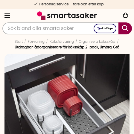
Personlig service – före och efter köp
AI-läge
Start
Förvaring
Köksförvaring
Organisera köksskåp
Utdragbar lådorganiserare för köksskåp 2-pack, Umbra, Grå