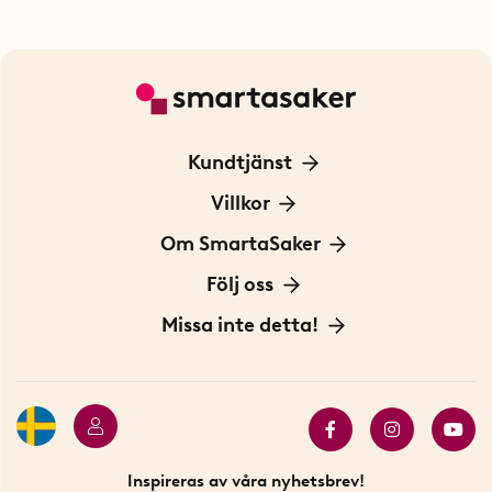
Kundtjänst
Kontakta oss
Villkor
För Företag
Frakt och leverans
Om SmartaSaker
Personuppgiftspolicy
Om oss
Följ oss
Köpvillkor
Vår historia
Blogg: Smarta tips
Missa inte detta!
Betalning
Hållbarhet
Press
Presentkort
Butiker i Stockholm
Samarbeten
Bäst i test
Innovatörer
Bästsäljare
Fyndhörnan
Inspireras av våra nyhetsbrev!