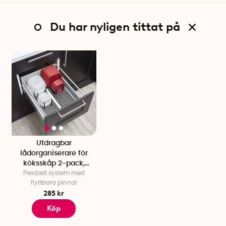
Du har nyligen tittat på
Utdragbar
lådorganiserare för
köksskåp 2-pack,
Flexibelt system med
Umbra, Grå
flyttbara pinnar
285 kr
Köp