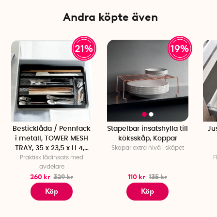
Material: Plast
Färg: Mörkgrå
Andra köpte även
21%
19%
Besticklåda / Pennfack
Stapelbar insatshylla till
Ju
i metall, TOWER MESH
köksskåp, Koppar
TRAY, 35 x 23,5 x H 4,5
Skapar extra nivå i skåpet
Praktisk lådinsats med
cm, Yamazaki
F
avdelare
260 kr
329 kr
110 kr
135 kr
Köp
Köp