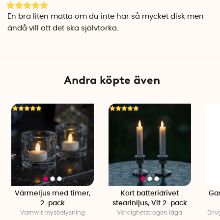
En bra liten matta om du inte har så mycket disk men
ändå vill att det ska självtorka.
Andra köpte även
Värmeljus med timer,
Kort batteridrivet
Gas
2-pack
stearinljus, Vit 2-pack
Varmvit mysbelysning
Verklighetstrogen låga
Driv