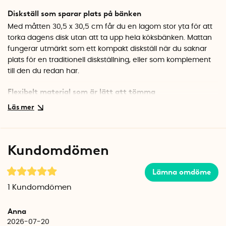
Diskställ som sparar plats på bänken
Med måtten 30,5 x 30,5 cm får du en lagom stor yta för att
torka dagens disk utan att ta upp hela köksbänken. Mattan
fungerar utmärkt som ett kompakt diskställ när du saknar
plats för en traditionell diskställning, eller som komplement
till den du redan har.
Flexibelt material som är lätt att tömma
Mattan är tillverkad i TPE-plast, ett mjukt och flexibelt
material som gör det enkelt att böja mattan och hälla ut
uppsamlat vatten direkt i vasken. Materialet är tåligt, enkelt
att rengöra och torkar snabbt. Efter användning kan du
Kundomdömen
hänga upp mattan eller ställa den på högkant för att spara
plats.
Lämna omdöme
Specifikationer
1
Kundomdömen
Mått: 30,5 x 30,5 x 1,2 cm
Material: TPE-plast
Anna
Färg: Mörkgrå
2026-07-20