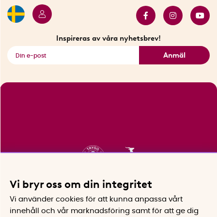
Bäst i test
Innovatörer
Bästsäljare
Fyndhörnan
Inspireras av våra nyhetsbrev!
Se alla smarta saker
Anmäl
Vi bryr oss om din integritet
Vi använder cookies för att kunna anpassa vårt
innehåll och vår marknadsföring samt för att ge dig