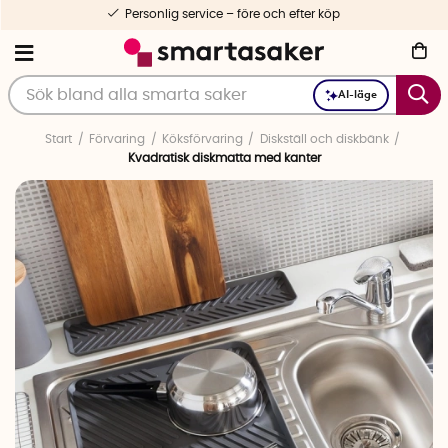
Personlig service – före och efter köp
AI-läge
Start
Förvaring
Köksförvaring
Diskställ och diskbänk
Kvadratisk diskmatta med kanter