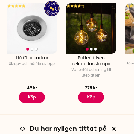
Hårfälla badkar
Batteridriven
Skräp- och hårfritt avlopp
dekorationslampa
Förv
Vattentät belysning till
uteplatsen
49 kr
275 kr
Köp
Köp
Du har nyligen tittat på