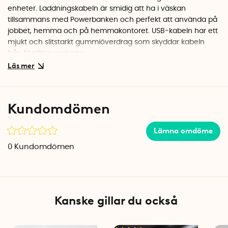
enheter. Laddningskabeln är smidig att ha i väskan
tillsammans med Powerbanken och perfekt att använda på
jobbet, hemma och på hemmakontoret. USB-kabeln har ett
mjukt och slitstarkt gummiöverdrag som skyddar kabeln
från förslitningsskador.
Välj mellan tre olika USB-kablar
USB-A till USB-C
USB-A till Ligtning
(Apple)
Kundomdömen
USB-C till Lightning
(Apple)
Ligtningkablar godkända av Apple
Lämna omdöme
USB-kablarna med lightningkontakter har certifieringen MFI
0
Kundomdömen
(Made for iPhone/iPod/iPad), vilket innebär att de är
godkända av Apple för användning tillsamans med iPhone,
iPad och andra Apple-produkter som använder Lightning-
uttag.
Kanske gillar du också
USB-C kabel med den senaste tekniken
USB-C är nya generationens USB-uttag som används till