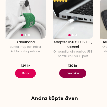
många nya smartphones, högtalare, spelkonsoler och
andra elektroniska produkter.
Om USB-A
USB-A uttaget är fortfarande standard i många laptops,
dockningsstationer, Powerbanks och laddningsstationer.
Specifikationer
Kabelband
Adapter USB till USB-C,
Ele
Längd: 20 cm
Buntar ihop och håller
Satechi
Ord
Märke: VEHO
kablarna hoprullade
di
Omvandlar din vanliga USB
Designade i Storbritannien
port till en USB-C port
Certifieringar: CE, RoHS, EMC, MFI
129 kr
130 kr
Köp
Bevaka
Andra köpte även