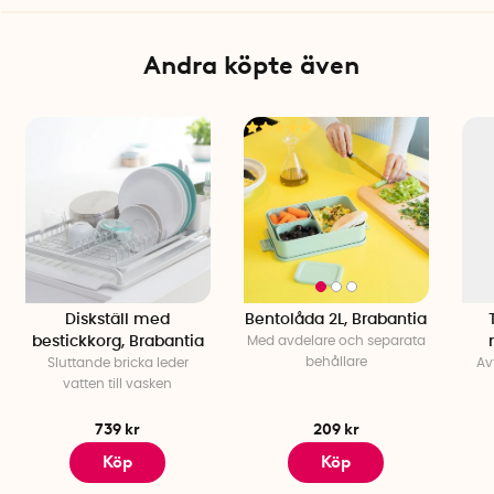
Varumärke: Brabantia
Andra köpte även
Diskställ med
Bentolåda 2L, Brabantia
bestickkorg, Brabantia
Med avdelare och separata
behållare
Sluttande bricka leder
Av
vatten till vasken
739 kr
209 kr
Köp
Köp