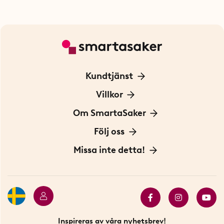
Kundtjänst
Kontakta oss
Villkor
För Företag
Frakt och leverans
Om SmartaSaker
Personuppgiftspolicy
Om oss
Följ oss
Köpvillkor
Vår historia
Blogg: Smarta tips
Missa inte detta!
Betalning
Hållbarhet
Press
Presentkort
Butiker i Stockholm
Samarbeten
Bäst i test
Innovatörer
Bästsäljare
Fyndhörnan
Inspireras av våra nyhetsbrev!