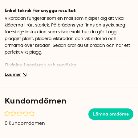
Enkel teknik för snygga resultat
Vikbrädan fungerar som en mall som hjälper dig att vika
kläderna i rätt storlek. På brädans yta finns en tryckt steg-
för-steg-instruktion som visar exakt hur du gör. Lägg
plagget plant, placera vikbrädan och vik sidorna och
ärmarna över brädan. Sedan drar du ut brädan och har ett
perfekt vikt plagg.
Ordning i garderob och resväska
Kläder som är vikta i samma storlek ser inte bara prydliga ut,
de sparar också plats. Det blir enklare att stapla skjortor och
tröjor på hyllor och i lådor utan att högarna rasar. Även i
resväskan gör jämnt vikta plagg stor skillnad. När du inte
Kundomdömen
använder vikbrädan hänger du den enkelt på en stång i
garderoben tack vare den inbyggda kroken.
Lämna omdöme
Specifikationer
0
Kundomdömen
Mått: 21,5 x 38 cm
Material: Plast