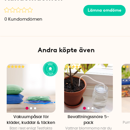
Lämna omdöme
0
Kundomdömen
Andra köpte även
Vakuumpåsar för
Bevattningssnöre 5-
kläder, kuddar & täcken
pack
Pum
Bäst i test enligt Testfakta
Vattnar blommorna när du