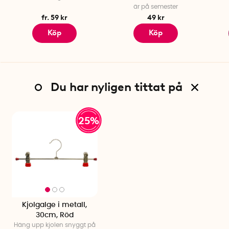
är på semester
fr. 59 kr
49 kr
Köp
Köp
Du har nyligen tittat på
25%
Kjolgalge i metall,
30cm, Röd
Häng upp kjolen snyggt på