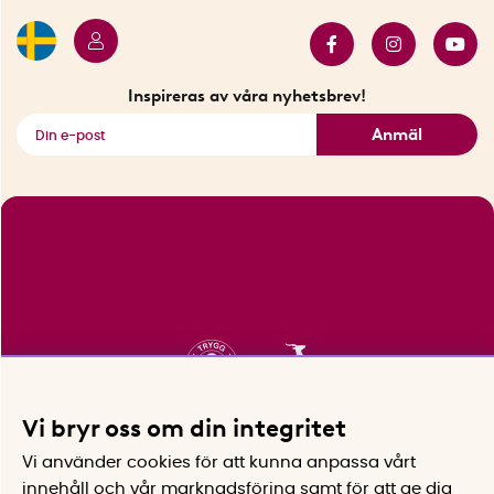
Butiker i Stockholm
Samarbeten
Bäst i test
Innovatörer
Bästsäljare
Fyndhörnan
Inspireras av våra nyhetsbrev!
Se alla smarta saker
Anmäl
Vi bryr oss om din integritet
Vi använder cookies för att kunna anpassa vårt
innehåll och vår marknadsföring samt för att ge dig