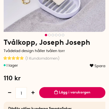
Tvålkopp, Joseph Joseph
Tvådelad design håller tvålen torr
(1
Kundomdömen
)
Spara
110
kr
Lägg i varukorgen
Därför väljer kunderna SmartaSaker