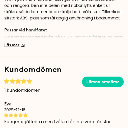
och rengöra. Den inre delen med ribbor lyfts enkelt ur
skålen, så du kommer åt att skölja bort tvålrester. Tillverkad i
slitstark ABS-plast som tål daglig användning i badrummet.
Passar vid handfatet
Med sina kompakta mått på 11,5 x 8 cm tar tvålfatet lite plats
vid handfatet eller i duschen. Den neutrala vita färgen med
beige detaljer smälter fint in i de flesta badrum.
Specifikationer
Kundomdömen
Mått: 11,5 x 8 x 2,5 cm
Material: ABS-plast
Färg: Vit/Beige
Lämna omdöme
Varumärke: Joseph Joseph
1
Kundomdömen
Eva
2025-12-18
Fungerar jättebra men tvålen får inte vara för stor.