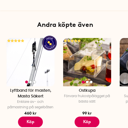
Andra köpte även
Lyftband för masten,
Ostkupa
Masta Säkert
Förvara frukostpålägget på
Su
bästa sätt
p
Enklare av- och
påmastning på segelbåten
460 kr
99 kr
Köp
Köp