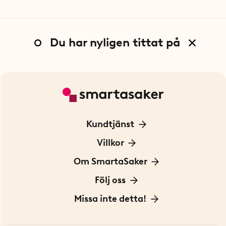
Du har nyligen tittat på
Kundtjänst
Kontakta oss
Villkor
För Företag
Frakt och leverans
Om SmartaSaker
Personuppgiftspolicy
Om oss
Följ oss
Köpvillkor
Vår historia
Blogg: Smarta tips
Missa inte detta!
Betalning
Hållbarhet
Press
Presentkort