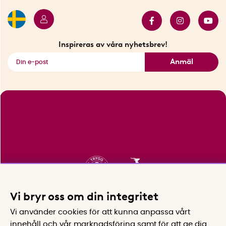
Butiker i Stockholm
Samarbeten
Bäst i test
Innovatörer
Bästsäljare
Fyndhörnan
Inspireras av våra nyhetsbrev!
Se alla smarta saker
Anmäl
Vi bryr oss om din integritet
Vi använder cookies för att kunna anpassa vårt
innehåll och vår marknadsföring samt för att ge dig