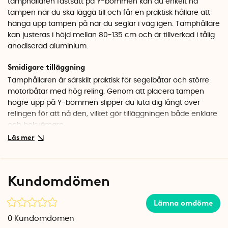
tamphållaren fastsatt på Y-bommen kan du enkelt nå
tampen när du ska lägga till och får en praktisk hållare att
hänga upp tampen på när du seglar i väg igen. Tamphållare
kan justeras i höjd mellan 80-135 cm och är tillverkad i tålig
anodiserad aluminium.
Smidigare tilläggning
Tamphållaren är särskilt praktisk för segelbåtar och större
motorbåtar med hög reling. Genom att placera tampen
högre upp på Y-bommen slipper du luta dig långt över
relingen för att nå den, vilket gör tilläggningen både enklare
och bekvämare.
Plast för flera tampar
Den breda hållaren rymmer minst två tampar samtidigt. Du
slipper att tamparna hänger ner i vattnet när båten lämnar
Kundomdömen
platsen, vilket ger en mer ordnad och organiserad båtplats.
Hållbar konstruktion för marina miljöer
Lämna omdöme
Tamphållaren är justerbar mellan 80 och 135 cm i höjd och
0
Kundomdömen
tillverkad av hållbar anodiserad aluminium och den svarta