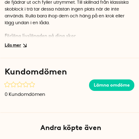
de fjädrar ut och fyller utrymmet. Till skillnad från klassiska
skoblock i trä tar dessa nästan ingen plats när de inte
används. Rulla bara ihop dem och häng på en krok eller
lägg undan i en låda.
Förläng livslängden på dina skor
Stövlar som står utan stöd tenderar att vika sig och skapa
permanenta veck i materialet. Med ett skostöd på plats
bevaras passformen bättre och stövlarna ser fräscha ut
längre. En enkel investering som sparar både pengar och
Kundomdömen
frustration.
Praktiskt fyrpack
Lämna omdöme
Förpackningen innehåller fyra stövelstöd, vilket räcker till två
0
Kundomdömen
par stövlar. Den transparenta vita färgen smälter in diskret
oavsett vilken färg stövlarna har.
Specifikationer
Antal: 4 st (räcker till 2 par)
Andra köpte även
Färg: Transparent vit
Material: Böjbar plast