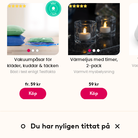
Vakuumpåsar för
Värmeljus med timer,
kläder, kuddar & täcken
2-pack
Vad
Bäst i test enligt Testfakta
Varmvit mysbelysning
fr. 59 kr
59 kr
Köp
Köp
Du har nyligen tittat på