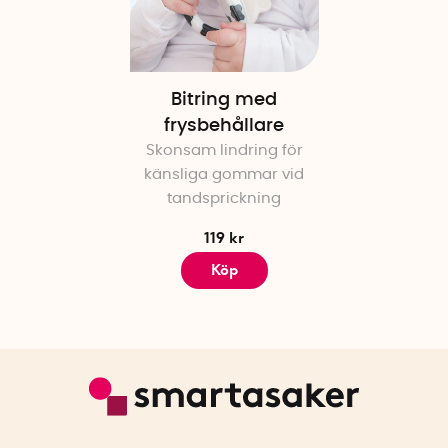
Bitring med
frysbehållare
Skonsam lindring för
känsliga gommar vid
tandsprickning
119 kr
Köp