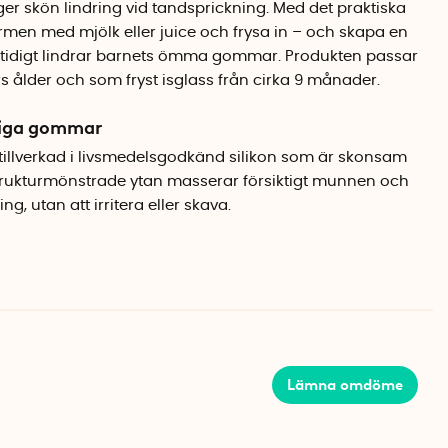
er skön lindring vid tandsprickning. Med det praktiska
ormen med mjölk eller juice och frysa in – och skapa en
tidigt lindrar barnets ömma gommar. Produkten passar
 ålder och som fryst isglass från cirka 9 månader.
sliga gommar
r tillverkad i livsmedelsgodkänd silikon som är skonsam
rukturmönstrade ytan masserar försiktigt munnen och
ng, utan att irritera eller skava.
ring, vilket gör den enkel för små händer att greppa och
lv kan hålla och använda bitringen utan hjälp av vuxna
torik och självständighet.
unktion
Lämna omdöme
enkelt att fylla med barnets favoritdryck, som bröstmjölk,
 utspädd juice. När bitringen sätts in i locket och