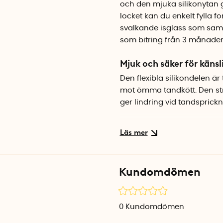
och den mjuka silikonytan g
locket kan du enkelt fylla f
svalkande isglass som sam
som bitring från 3 månaders
Mjuk och säker för kän
Den flexibla silikondelen ä
mot ömma tandkött. Den st
ger lindring vid tandsprickni
Enkel att hålla i
Bitringen är formad som en 
hålla. Genom att barnet sjä
uppmuntrar den både till mo
Kundomdömen
Smart lock med dubbelf
Lockets utformning gör det 
0
Kundomdömen
modersmjölksersättning eller