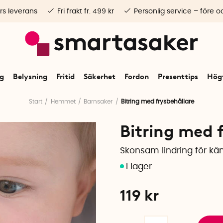
rs leverans
Fri frakt fr. 499 kr
Personlig service – före o
ng
Belysning
Fritid
Säkerhet
Fordon
Presenttips
Högt
Start
Hemmet
Barnsaker
Bitring med frysbehållare
Bitring med 
Skonsam lindring för kä
119
kr