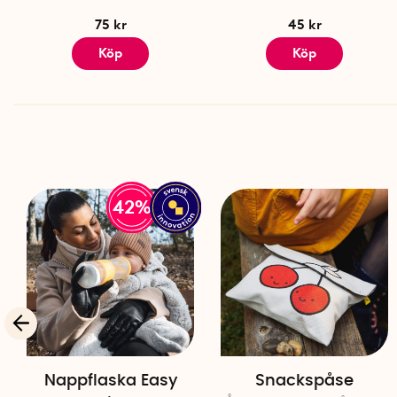
75 kr
45 kr
Köp
Köp
42%
Nappflaska Easy
Snackspåse