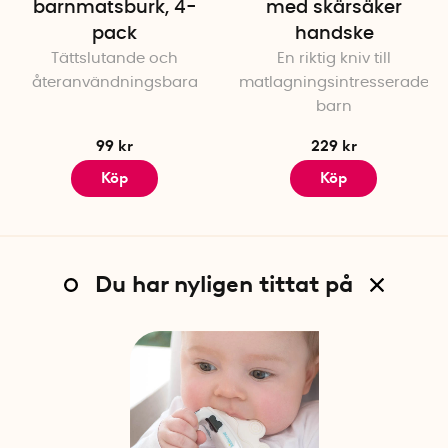
barnmatsburk, 4-
med skärsäker
pack
handske
Tättslutande och
En riktig kniv till
återanvändningsbara
matlagningsintresserade
barn
99 kr
229 kr
Köp
Köp
Du har nyligen tittat på