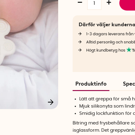
Därför väljer kundern
1-3 dagars leverans från v
Alltid personlig och snab
Högt kundbetyg hos
Produktinfo
Spec
Lätt att greppa för små 
Mjuk silikonyta som li
Smidig lockfunktion för a
Bitring med frysbehållare 
isglassform. Det greppvänli