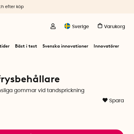
ch efter köp
Sverige
Varukorg
ider
Bäst i test
Svenska innovationer
Innovatörer
frysbehållare
nsliga gommar vid tandsprickning
Spara