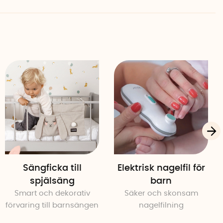
det som en form som snabbt förvandlar innehållet till en
ler du locket med vätska, sätter fast bitringen och trycker
 Placera sedan bitringen stående i frysen tills dess att
varas annars i kylskåp för optimal effekt.
om vanlig bitring från cirka 3 månader, och som
 barnet har bättre kontroll över grepp och sugförmåga.
Sängficka till
Elektrisk nagelfil för
spjälsäng
barn
 silikon, PP, ABS
Smart och dekorativ
Säker och skonsam
förvaring till barnsängen
nagelfilning