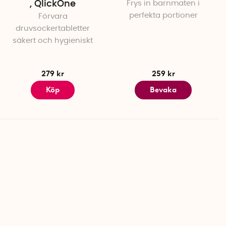
, QlickOne
Frys in barnmaten i
perfekta portioner
Förvara
druvsockertabletter
säkert och hygieniskt
279 kr
259 kr
Köp
Bevaka