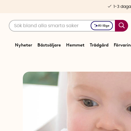
1-3 daga
AI-läge
Nyheter
Bästsäljare
Hemmet
Trädgård
Förvari