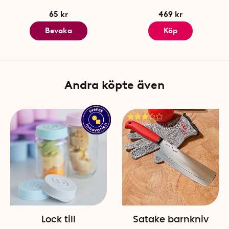
Antal per förpackning: 1
65 kr
469 kr
Bevaka
Köp
Andra köpte även
Lock till
Satake barnkniv