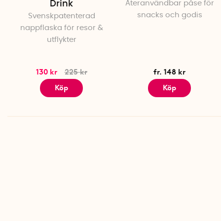
Drink
Återanvändbar påse för
snacks och godis
Svenskpatenterad
nappflaska för resor &
utflykter
130 kr
225 kr
fr. 148 kr
Köp
Köp