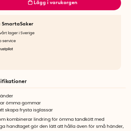
Lägg i varukorgen
a SmartaSaker
årt lager i Sverige
b service
ifikationer
händer
ndrar ömma gommar
tt skapa frysta isglassar
som kombinerar lindring för ömma tandkött med
ga handtaget gör den lätt att hålla även för små händer,