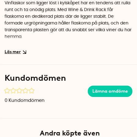
Vinflaskor som ligger löst i kylskåpet har en tendens att rulla
runt och ta onödig plats. Med Wine & Drink Rack får
flaskorna en dedikerad plats där de ligger stabilt. De
formade urgröpningarna håller flaskorna på plats, och den
transparenta plasten gör att du snabbt ser vilka viner du har
hemma.
Bygg ditt eget vinställ
Tack vare den stapelbara konstruktionen kan du enkelt
bygga på höjden genom att placera flera ställ ovanpå
varandra. Varje ställ rymmer två flaskor, så med tre ställ har
Kundomdömen
du ett kompakt vinställ för sex flaskor. Fungerar lika bra på
en hylla i skafferiet som på köksbänken eller i kylskåpet.
Lämna omdöme
Hållbart val i återvunnen plast
0
Kundomdömen
Flaskstället är tillverkat av 100% återvunnen BPA-fri plast. Det
ger materialet en lätt gråtonad nyans och gör produkten till
ett bra miljöval. Rengörs enkelt för hand.
Specifikationer
Andra köpte även