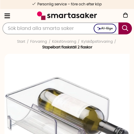
Personlig service – före och efter köp
AI-läge
Start
Förvaring
Köksförvaring
Kylskåpsförvaring
Stapelbart flaskställ 2 flaskor