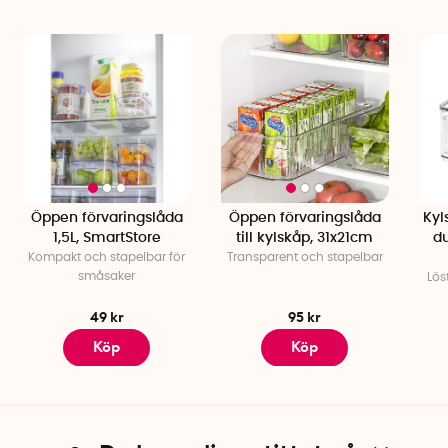
Mått: 20,3 x 20,3 x 10,2 cm
Material: 100% återvunnen BPA-fri plast
Färg: Transparent (lätt gråtonad)
Kapacitet: 2 flaskor
Stapelbar: Ja
Öppen förvaringslåda
Öppen förvaringslåda
Kyl
1,5L, SmartStore
till kylskåp, 31x21cm
d
Kompakt och stapelbar för
Transparent och stapelbar
småsaker
Lös
49 kr
95 kr
Köp
Köp