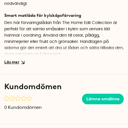
nödvändigt.
Smart matlåda för kylskåpsförvaring
Den här förvaringslådan från The Home Edit Collection är
perfekt för att samla småsaker i kylen som annars lätt
hamnar i oordning. Använd den till ostar, pålägg,
minimejerier eller frukt och grönsaker. Handtagen på
sidorna gör det enkelt att dra ut lådan och sätta tillbaka den,
även när kylen är fullpackad.
Stapla och kombinera
Lådorna kan staplas på varandra, både med och utan lock,
vilket gör att du kan bygga ett eget förvaringssystem som
Kundomdömen
passar just ditt kylskåp. Det transparenta materialet ger
dessutom ett luftigt och stilrent intryck. Tillverkad i BPA-fri
Lämna omdöme
plast som är lätt att rengöra.
0
Kundomdömen
Specifikationer
Mått: 15,2 x 15,2 x 10,8 cm
Material: BPA-fri plast