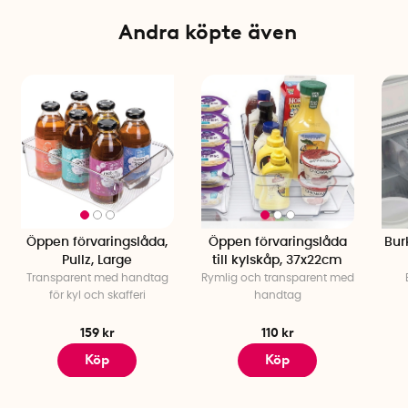
Färg: Klar
Andra köpte även
Öppen förvaringslåda,
Öppen förvaringslåda
Bur
Pullz, Large
till kylskåp, 37x22cm
Transparent med handtag
Rymlig och transparent med
för kyl och skafferi
handtag
159 kr
110 kr
Köp
Köp