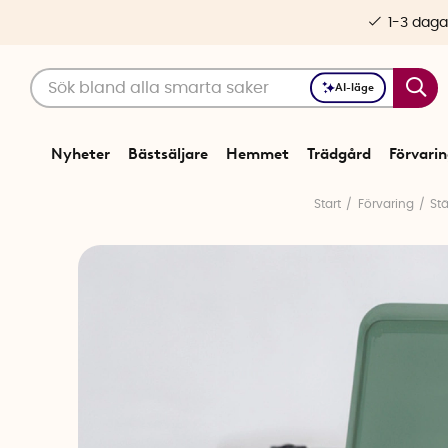
1-3 daga
AI-läge
Nyheter
Bästsäljare
Hemmet
Trädgård
Förvari
Start
Förvaring
St