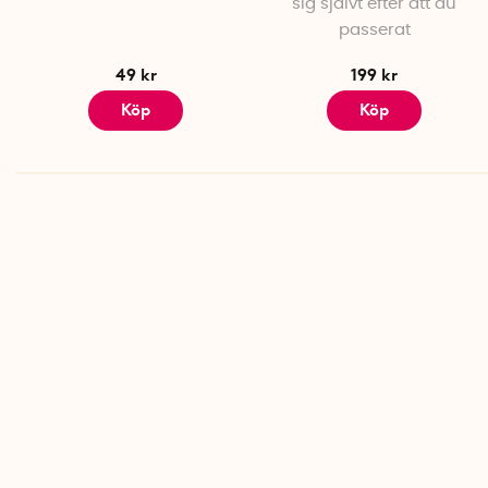
sig självt efter att du
passerat
49 kr
199 kr
Köp
Köp