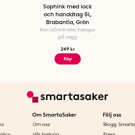
Sophink med lock
och handdtag 6L,
Brabantia, Grön
Kan stå fritt eller hängas
på vägg
249 kr
Köp
Om SmartaSaker
Följ oss
ns
Om oss
Blogg: Smarta
olicy
Vår historia
Press