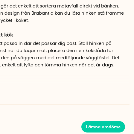
ör det enkelt att sortera matavfall direkt vid bänken.
ren design från Brabantia kan du låta hinken stå framme
ycket i köket.
tt kök
t passa in där det passar dig bäst. Ställ hinken på
st när du lagar mat, placera den i en kökslåda för
ng den på väggen med det medföljande väggfästet. Det
 enkelt att lyfta och tömma hinken när det är dags.
ien av BPA-fri plast och kommer i en fin grön nyans som
Den kompakta storleken på 20 x 24,5 x 18 cm gör att den
r du väljer att placera den.
 x H)
Lämna omdöme