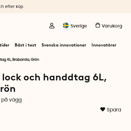
ch efter köp
Sverige
Varukorg
ider
Bäst i test
Svenska innovationer
Innovatörer
ag 6L, Brabantia, Grön
 lock och handdtag 6L,
Grön
s på vägg
Spara