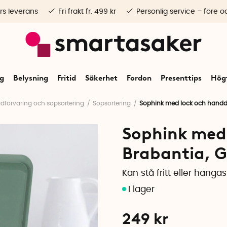
rs leverans
Fri frakt fr. 499 kr
Personlig service – före o
ng
Belysning
Fritid
Säkerhet
Fordon
Presenttips
Högt
ädförvaring och sopsortering
Sopsortering
Sophink med lock och handdt
Sophink med
Brabantia, 
Kan stå fritt eller hänga
249
kr