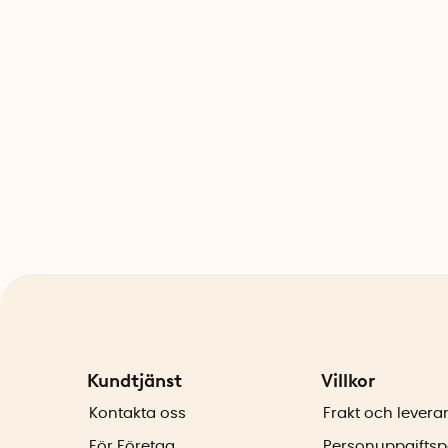
Kundtjänst
Villkor
Kontakta oss
Frakt och levera
För Företag
Personuppgiftsp