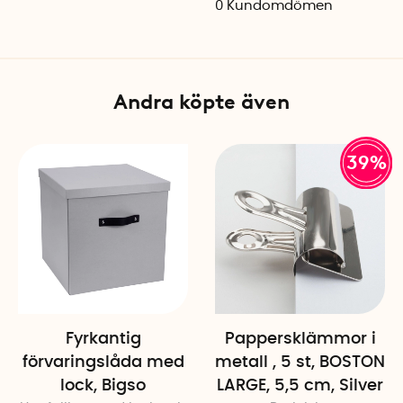
0
Kundomdömen
Material: BPA-fri plast
Färg: Grön
Tillverkningsland: Belgien
Väggfäste ingår
Andra köpte även
39%
Fyrkantig
Pappersklämmor i
förvaringslåda med
metall , 5 st, BOSTON
lock, Bigso
LARGE, 5,5 cm, Silver