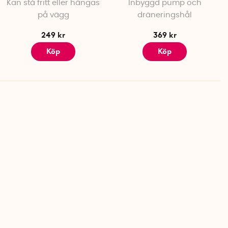
Kan stå fritt eller hängas
Inbyggd pump och
på vägg
dräneringshål
249 kr
369 kr
Köp
Köp