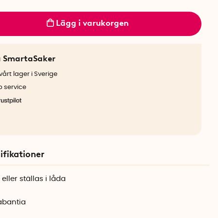
Lägg i varukorgen
a SmartaSaker
årt lager i Sverige
b service
ifikationer
ller ställas i låda
rabantia