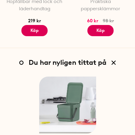
Hopfällbar med lock och
Praktiska
läderhandtag
pappersklämmor
219 kr
60 kr
98 kr
Köp
Köp
Du har nyligen tittat på