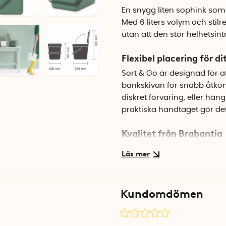
En snygg liten sophink som g
Med 6 liters volym och stil
utan att den stör helhetsintr
Flexibel placering för di
Sort & Go är designad för at
bänkskivan för snabb åtkom
diskret förvaring, eller hä
praktiska handtaget gör det
Kvalitet från Brabantia
Hinken är tillverkad i Belg
passar fint i moderna kök. 
tar minimal plats oavsett va
Kundomdömen
Specifikationer
Mått: 20 x 24,5 x 18 cm (B x D
Volym: 6 liter