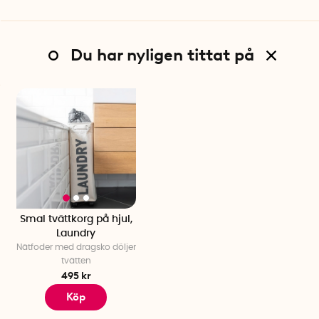
Du har nyligen tittat på
Smal tvättkorg på hjul,
Laundry
Nätfoder med dragsko döljer
tvätten
495 kr
Köp