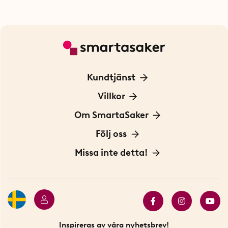
Kundtjänst
Kontakta oss
Villkor
För Företag
Frakt och leverans
Om SmartaSaker
Personuppgiftspolicy
Om oss
Följ oss
Köpvillkor
Vår historia
Blogg: Smarta tips
Missa inte detta!
Betalning
Hållbarhet
Press
Presentkort
Butiker i Stockholm
Samarbeten
Bäst i test
Innovatörer
Bästsäljare
Fyndhörnan
Inspireras av våra nyhetsbrev!