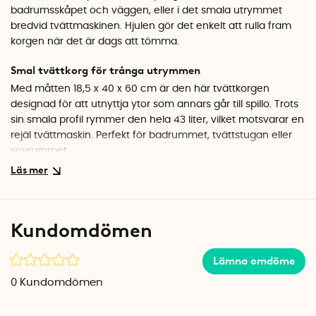
badrumsskåpet och väggen, eller i det smala utrymmet
bredvid tvättmaskinen. Hjulen gör det enkelt att rulla fram
korgen när det är dags att tömma.
Smal tvättkorg för trånga utrymmen
Med måtten 18,5 x 40 x 60 cm är den här tvättkorgen
designad för att utnyttja ytor som annars går till spillo. Trots
sin smala profil rymmer den hela 43 liter, vilket motsvarar en
rejäl tvättmaskin. Perfekt för badrummet, tvättstugan eller
sovrummet.
Praktisk design med genomtänkta detaljer
Tvättkorgen har ett nätfoder med dragsko som döljer
innehållet och gör det enkelt att lyfta ut tvätten.
Kundomdömen
Bärhandtagen i metall sitter stadigt fast och gör det smidigt
att bära korgen till tvättmaskinen. Det slitstarka tyget i
Lämna omdöme
polyester är lätt att torka av.
0
Kundomdömen
Stilren look i badrummet
Den moderna designen med texten ""Laundry"" ger