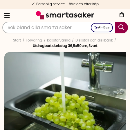
Personlig service – före och efter köp
AI-läge
Start
Förvaring
Köksförvaring
Diskställ och diskbänk
Utdragbart durkslag 36,5x50cm, Svart