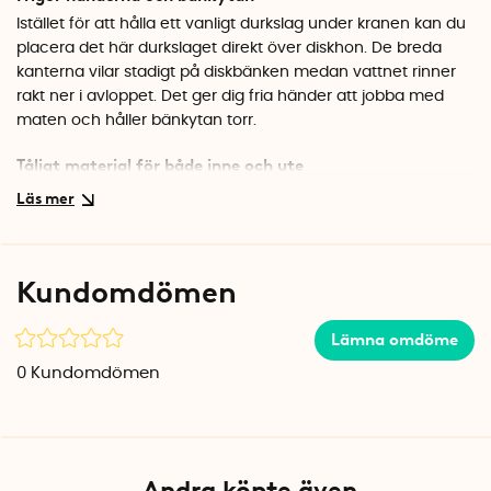
Istället för att hålla ett vanligt durkslag under kranen kan du
placera det här durkslaget direkt över diskhon. De breda
kanterna vilar stadigt på diskbänken medan vattnet rinner
rakt ner i avloppet. Det ger dig fria händer att jobba med
maten och håller bänkytan torr.
Tåligt material för både inne och ute
Durkslaget är tillverkat i kraftig, BPA-fri plast som håller för
dagligt bruk. Materialet är robust nog för att även användas
i utomhusköket, och den svarta färgen smälter snyggt in i
de flesta kök. Hålen i botten och sidorna släpper igenom
Kundomdömen
vattnet effektivt samtidigt som innehållet stannar kvar.
Specifikationer
Lämna omdöme
Mått: 36,5–50 x 20 x 7 cm (utdragbart)
0
Kundomdömen
Material: BPA-fri plast
Färg: Svart
Andra köpte även