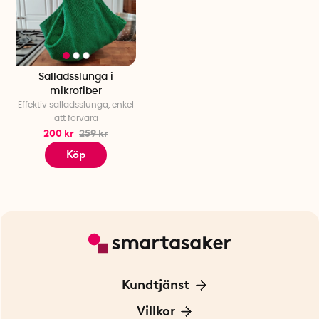
Salladsslunga i
mikrofiber
Effektiv salladsslunga, enkel
att förvara
200 kr
259 kr
Köp
Kundtjänst
Kontakta oss
Villkor