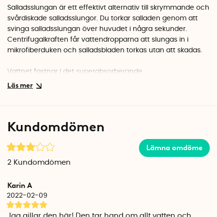
Salladsslungan är ett effektivt alternativ till skrymmande och
svårdiskade salladsslungor. Du torkar salladen genom att
svinga salladsslungan över huvudet i några sekunder.
Centrifugalkraften får vattendropparna att slungas in i
mikrofiberduken och salladsbladen torkas utan att skadas.
Vattnet fastnar i det superabsorberande
mikrofibermaterialet och den vattentäta kärnan i mitten
hindrar vattnet från att flyga runt i hela köket.
Salladsslungan är praktisk att hänga upp på tork efter
användning och kan dessutom rullas ihop så att den tar
Kundomdömen
liten plats när den förvaras.
Så här använder du The Salad Sling
Lämna omdöme
Du sköljer salladen som vanligt, skakar av överflödigt vatten
2
Kundomdömen
och lägger salladsbladen i mitten av salladsslungan. Greppa
de fyra handtagen och svinga runt salladsslungan i luften i
Karin A
ca 15-30 sekunder.
2022-02-09
Beroende på mängden sallad och storleken på
Jag gillar den här! Den tar hand om allt vatten och