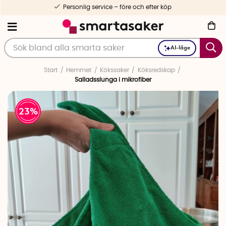
Personlig service – före och efter köp
AI-läge
Start
Hemmet
Kökssaker
Köksredskap
Salladsslunga i mikrofiber
23