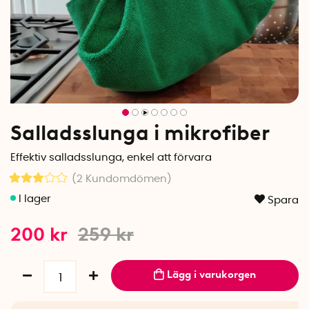
Salladsslunga i mikrofiber
Effektiv salladsslunga, enkel att förvara
(2
Kundomdömen
)
Spara
200
kr
259
kr
Lägg i varukorgen