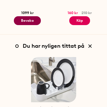
1099 kr
160 kr
210 kr
Bevaka
Köp
Du har nyligen tittat på