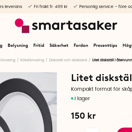
rs leverans
Fri frakt fr. 499 kr
Personlig service – före o
ng
Belysning
Fritid
Säkerhet
Fordon
Presenttips
Högt
Förvaring
Köksförvaring
Diskställ och diskbänk
Litet diskställ i återvun
Litet diskstä
Kompakt format för skåp
150
kr