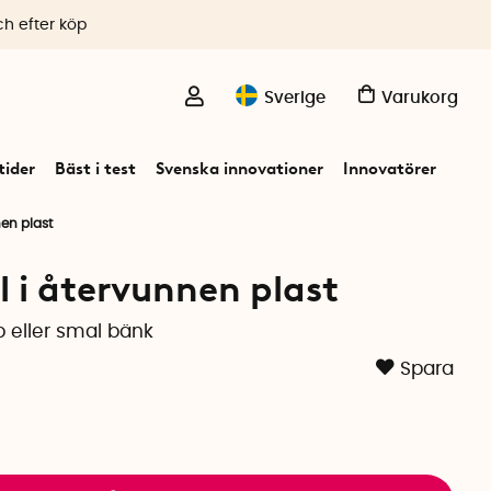
ch efter köp
Sverige
Varukorg
ider
Bäst i test
Svenska innovationer
Innovatörer
nen plast
ll i återvunnen plast
 eller smal bänk
Spara