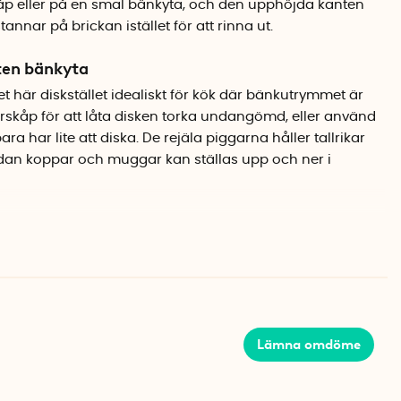
skåp eller på en smal bänkyta, och den upphöjda kanten
stannar på brickan istället för att rinna ut.
liten bänkyta
t här diskstället idealiskt för kök där bänkutrymmet är
verskåp för att låta disken torka undangömd, eller använd
a har lite att diska. De rejäla piggarna håller tallrikar
edan koppar och muggar kan ställas upp och ner i
nen plast
tervunnen polypropen, vilket gör det till ett bra val för dig
kan utan att kompromissa med funktionen. Materialet är
tt torkas av med en fuktig trasa.
Lämna omdöme
ropen