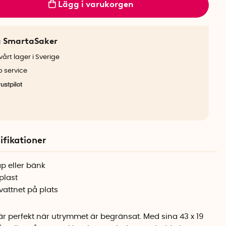
Lägg i varukorgen
a SmartaSaker
årt lager i Sverige
b service
ifikationer
åp eller bänk
plast
attnet på plats
m är perfekt när utrymmet är begränsat. Med sina 43 x 19