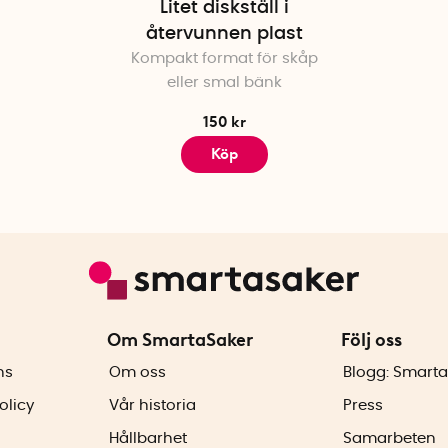
Litet diskställ i
återvunnen plast
Kompakt format för skåp
eller smal bänk
150 kr
Köp
Om SmartaSaker
Följ oss
ns
Om oss
Blogg: Smarta
olicy
Vår historia
Press
Hållbarhet
Samarbeten