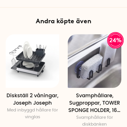
Andra köpte även
24%
Diskställ 2 våningar,
Svamphållare,
Joseph Joseph
Sugproppar, TOWER
Med inbyggd hållare för
SPONGE HOLDER, 16 x
vinglas
Svamphållare för
4 x H 5,5 cm,
diskbänken
Yamazaki