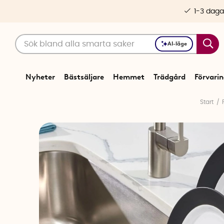
1-3 daga
AI-läge
Nyheter
Bästsäljare
Hemmet
Trädgård
Förvari
Start