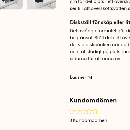
cm får det plats i ett över
ser till att överskottsvatten 
Diskställ för skåp eller 
Det avlånga formatet gör de
begränsat. Ställ det i ett ö
det vid diskbänken när du bar
och fat stadigt på plats m
sidorna för att rinna av.
Miljösmart val i återvun
Diskstället är tillverkat av å
som vill minska miljöpåver
lätt att hålla rent och tål a
Kundomdömen
Specifikationer
Mått: 43 x 19 x 7,6 cm
0
Kundomdömen
Material: Återvunnen polyp
Färg: Vit