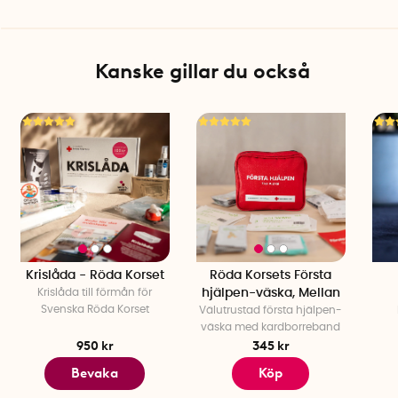
Kanske gillar du också
Krislåda - Röda Korset
Röda Korsets Första
Krislåda till förmån för
hjälpen-väska, Mellan
Svenska Röda Korset
Välutrustad första hjälpen-
väska med kardborreband
950 kr
345 kr
Bevaka
Köp