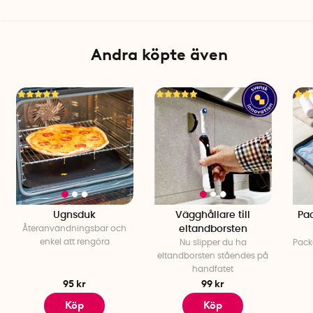
Andra köpte även
Ugnsduk
Vägghållare till
Pac
Återanvändningsbar och
eltandborsten
enkel att rengöra
Nu slipper du ha
Pack
eltandborsten ståendes på
handfatet
95 kr
99 kr
Köp
Köp