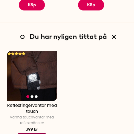
Köp
Köp
Du har nyligen tittat på
Reflexfingervantar med
touch
Varma touchvantar med
reflexmönster
399 kr