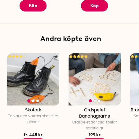
Köp
Köp
Andra köpte även
Skotork
Ordspelet
Bro
Torkar och värmer skor eller
Bananagrams
Sm
pjäxor
Ordspelet där alla spelar
samtidigt
fr. 445 kr
199 kr