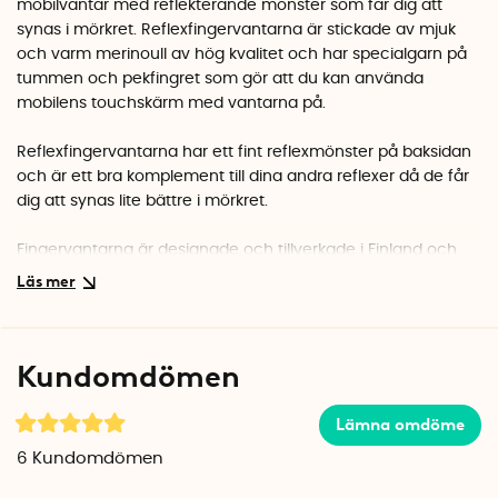
mobilvantar med reflekterande mönster som får dig att
synas i mörkret. Reflexfingervantarna är stickade av mjuk
och varm merinoull av hög kvalitet och har specialgarn på
tummen och pekfingret som gör att du kan använda
mobilens touchskärm med vantarna på.
Reflexfingervantarna har ett fint reflexmönster på baksidan
och är ett bra komplement till dina andra reflexer då de får
dig att synas lite bättre i mörkret.
Fingervantarna är designade och tillverkade i Finland och
prisbelönades i den internationella Red Dot Design tävlingen
2017.
Fingervantarna kan tvättas i mild maskintvätt på 30 °C
Kundomdömen
grader. Använd ett ulltvättsprogram och flytande
ulltvättmedel. Vantarna kan ångas efter tvätten.
Lämna omdöme
Storleksguide
6
Kundomdömen
Reflexfingervantarna finns i olika storlekar. Följ
storleksguiden i bilden nedan för att hitta din storlek.