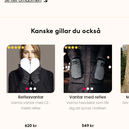
Se fler omdömen
Tillverkningsland: Finland
Reflexfingervantarna ersätter inte en CE-godkänd reflex.
Kanske gillar du också
Reflexvantar
Vantar med reflex
M
Varma vantar med CE-
Varma handskar som får
Gör 
märkt reflex
dig att synas i trafiken
620 kr
549 kr