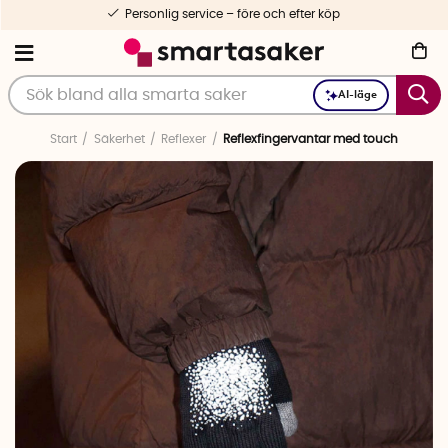
Personlig service – före och efter köp
AI-läge
Start
Säkerhet
Reflexer
Reflexfingervantar med touch