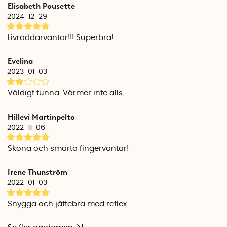
Elisabeth Pousette
2024-12-29
Livräddarvantar!!! Superbra!
Evelina
2023-01-03
Väldigt tunna. Värmer inte alls..
Hillevi Martinpelto
2022-11-06
Sköna och smarta fingervantar!
Irene Thunström
2022-01-03
Snygga och jättebra med reflex.
Specifikationer
Material: Stickad merinoull, 100% mulesingfri