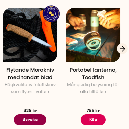
stål
Flytande Morakniv
Portabel lanterna,
med tandat blad
Toadfish
Högkvalitativ friluftskniv
Mångsidig belysning för
som flyter i vatten
alla tillfällen
325 kr
755 kr
Bevaka
Köp