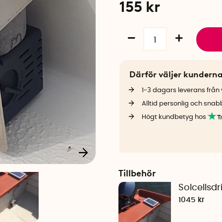
155
kr
Därför väljer kundern
1-3 dagars leverans från v
Alltid personlig och snab
Högt kundbetyg hos
Tillbehör
Solcellsd
1045 kr