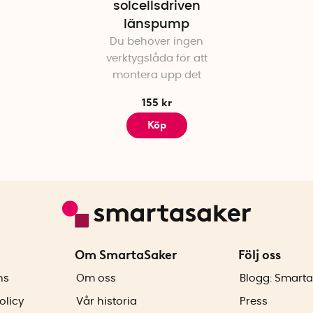
solcellsdriven
länspump
Du behöver ingen
verktygslåda för att
montera upp det
155 kr
Köp
Om SmartaSaker
Följ oss
ns
Om oss
Blogg: Smarta
olicy
Vår historia
Press