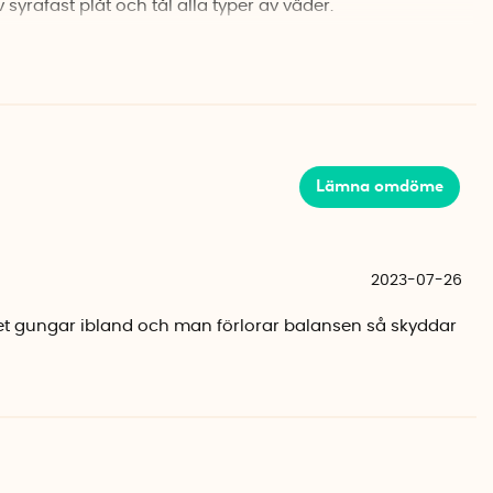
 syrafast plåt och tål alla typer av väder.
 som passar produkten solcellsdriven länspump.
s separat.
n länspump >>
Lämna omdöme
2023-07-26
et gungar ibland och man förlorar balansen så skyddar