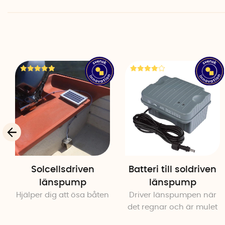
Solcellsdriven
Batteri till soldriven
länspump
länspump
Hjälper dig att ösa båten
Driver länspumpen när
det regnar och är mulet