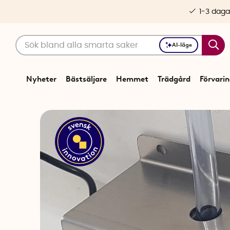
1-3 daga
AI-läge
Nyheter
Bästsäljare
Hemmet
Trädgård
Förvari