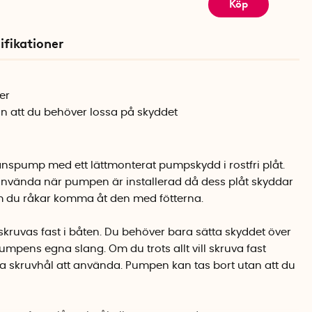
Köp
ifikationer
der
n att du behöver lossa på skyddet
änspump med ett lättmonterat pumpskydd i rostfri plåt.
nvända när pumpen är installerad då dess plåt skyddar
 du råkar komma åt den med fötterna.
kruvas fast i båten. Du behöver bara sätta skyddet över
pens egna slang. Om du trots allt vill skruva fast
da skruvhål att använda. Pumpen kan tas bort utan att du