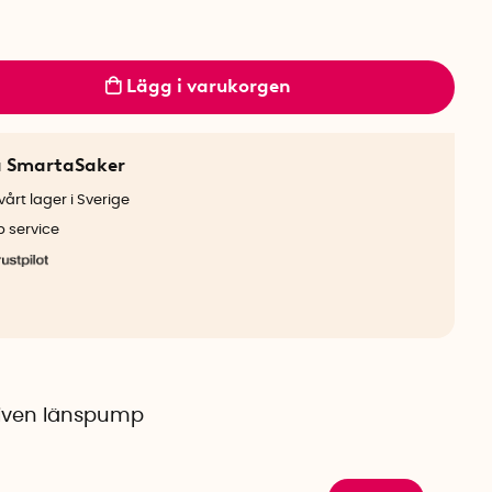
Lägg i varukorgen
a SmartaSaker
årt lager i Sverige
b service
riven länspump