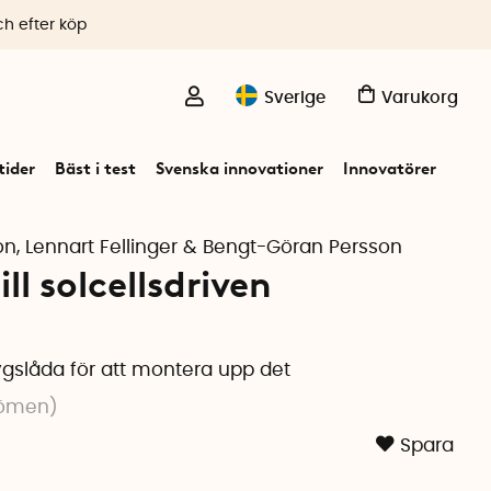
ch efter köp
Sverige
Varukorg
ider
Bäst i test
Svenska innovationer
Innovatörer
n, Lennart Fellinger & Bengt-Göran Persson
l solcellsdriven
gslåda för att montera upp det
ömen
)
Spara