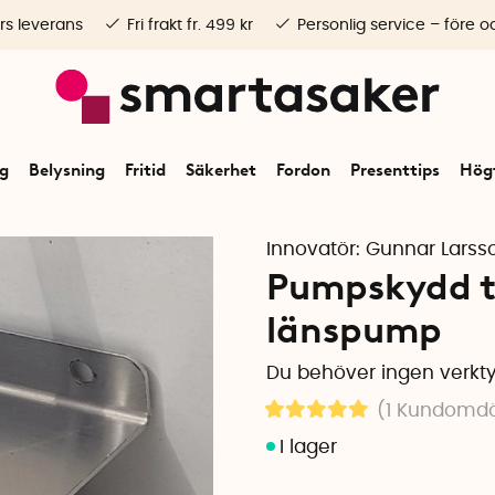
rs leverans
Fri frakt fr. 499 kr
Personlig service – före o
ng
Belysning
Fritid
Säkerhet
Fordon
Presenttips
Högt
Innovatör:
Gunnar Larsso
Pumpskydd til
länspump
Du behöver ingen verkty
(1
Kundomd