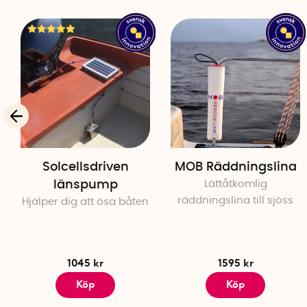
Solcellsdriven
MOB Räddningslina
länspump
Lättåtkomlig
räddningslina till sjöss
Hjälper dig att ösa båten
1045 kr
1595 kr
Köp
Köp