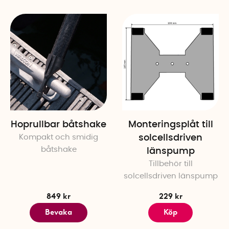
Specifikationer
Höjd: 6,5 cm
Bredd: 9 cm
Djup 6 cm
Tjocklek: 1 mm
Skruvhål diameter: 5 mm
Diameter rörhål: 1,4 cm
Material: Syrafast (rostfritt) 
Hoprullbar båtshake
Monteringsplåt till
Kompakt och smidig
solcellsdriven
båtshake
länspump
Tillbehör till
solcellsdriven länspump
849 kr
229 kr
Bevaka
Köp