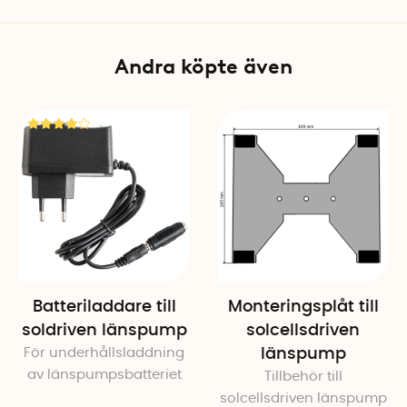
Andra köpte även
Batteriladdare till
Monteringsplåt till
soldriven länspump
solcellsdriven
För underhållsladdning
länspump
av länspumpsbatteriet
Tillbehör till
solcellsdriven länspump