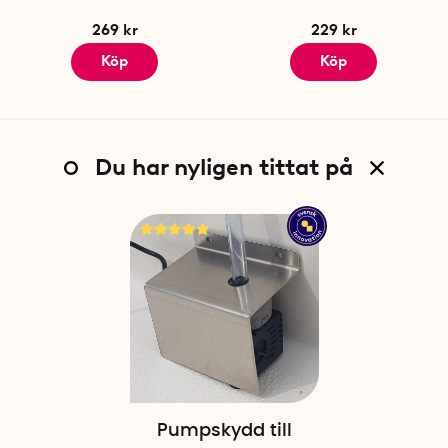
269 kr
229 kr
Köp
Köp
Du har nyligen tittat på
Pumpskydd till