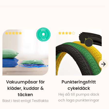
Vakuumpåsar för
Punkteringsfritt
kläder, kuddar &
cykeldäck
täcken
Hej då till pumpa däck
och laga punkteringar
Bäst i test enligt Testfakta