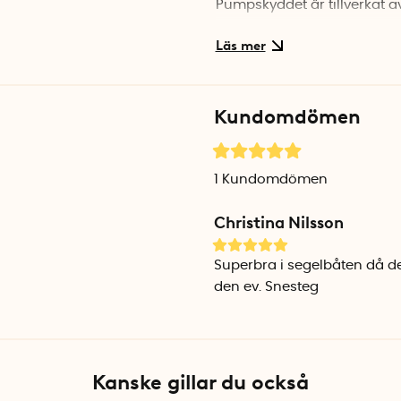
Pumpskyddet är tillverkat av
OBS! Detta är ett tillbehör
Solcelldriven länspump köp
Här köper du solcellsdrive
Kundomdömen
1
Kundomdömen
Christina Nilsson
Superbra i segelbåten då d
den ev. Snesteg
Kanske gillar du också