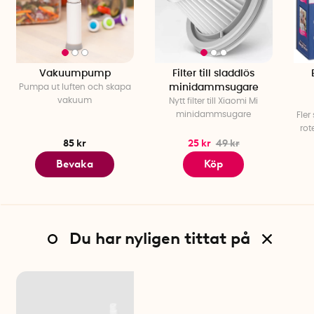
Vakuumpump
Filter till sladdlös
Pumpa ut luften och skapa
minidammsugare
vakuum
Nytt filter till Xiaomi Mi
minidammsugare
Fler 
rot
85 kr
25 kr
49 kr
Bevaka
Köp
Du har nyligen tittat på