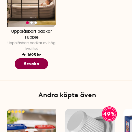
Slang ingår ej (medföljer i Tubble badkar)
Uppblåsbart badkar
Tubble
Uppblåsbart badkar av hög
kvalitet
fr. 1695 kr
Bevaka
Andra köpte även
49%