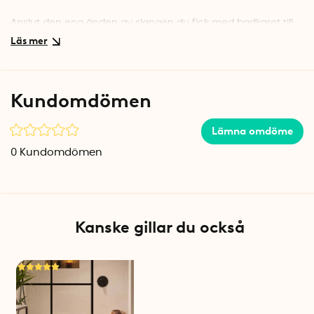
Anslut den ena änden av slangen du fick med badkaret till
den elektriska luftpumpen. Koppla slangen till ventilen märkt
Inflate
. Anslut den andra, tvådelade änden i de två
luftventilerna i badkaret. Koppla in luftpumpens strömsladd i
väggen och starta pumpen. På ca en minut kommer nu ditt
Kundomdömen
uppblåsbara badkar att fyllas med luft. Stäng av pumpen
när önskat lufttryck uppnåtts och koppla ur slangarna.
Lämna omdöme
För att tömma badet på luft ansluter du slangarna på nytt till
0
Kundomdömen
luftventilerna på badkaret. Koppla därefter den andra änden
av slangen till ventilen på den elektriska pumpen märkt
Deflate
. Starta luftpumpen för att snabbt suga ut luften.
Kanske gillar du också
Specifikationer
Höjd: 16 cm
Djup: 12 cm
Bredd: 10 cm
Längd strömsladd: 2 meter
Volt: 220V