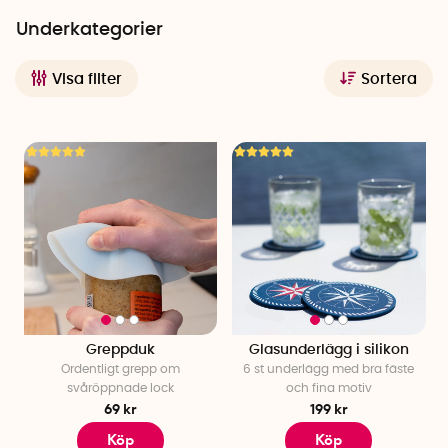
Underkategorier
Visa filter
Sortera
Greppduk
Glasunderlägg i silikon
Ordentligt grepp om
6 st underlägg med bra fäste
svåröppnade lock
och fina motiv
69 kr
199 kr
Köp
Köp