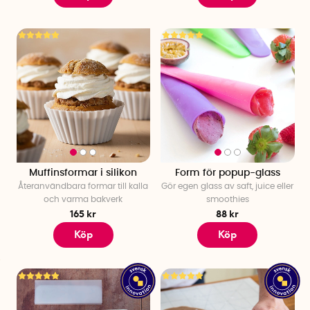
Muffinsformar i silikon
Form för popup-glass
Återanvändbara formar till kalla
Gör egen glass av saft, juice eller
och varma bakverk
smoothies
165 kr
88 kr
Köp
Köp