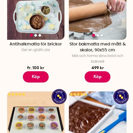
Antihalkmatta för brickor
Stor bakmatta med mått &
Ger en glidfri yta
skalor, 90x55 cm
Mät och forma dina bröd och
bakverk
fr. 100 kr
499 kr
Köp
Köp