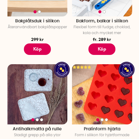
Bakplåtsduk i silikon
Bakform, balkar i silikon
Återanvändbart bakplåtspapper
Flexibel form till fudge, choklad,
kola och mycket mer
299 kr
fr. 289 kr
Köp
Köp
Antihalkmatta på rulle
Pralinform hjärta
Stadigt grepp på alla ytor
Form i silikon för hjärtformade