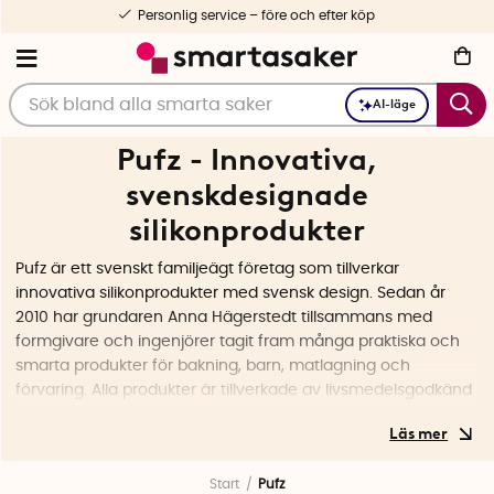
Personlig service – före och efter köp
AI-läge
Pufz - Innovativa,
svenskdesignade
silikonprodukter
Pufz är ett svenskt familjeägt företag som tillverkar
innovativa silikonprodukter med svensk design. Sedan år
2010 har grundaren Anna Hägerstedt tillsammans med
formgivare och ingenjörer tagit fram många praktiska och
smarta produkter för bakning, barn, matlagning och
förvaring. Alla produkter är tillverkade av livsmedelsgodkänd
silikon.
Start
Pufz