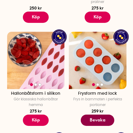
praliner
250 kr
275 kr
Köp
Köp
Hallonbåtsform i silikon
Frysform med lock
Gör klassiska hallonbåtar
Frys in barnmaten i perfekta
hemma
portioner
275 kr
259 kr
Köp
Bevaka