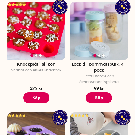
Knäckplåt i silikon
Lock till barnmatsburk, 4-
Snabbt och enkelt knäckbak
pack
Tättslutande och
återanvändningsbara
275 kr
99 kr
Köp
Köp