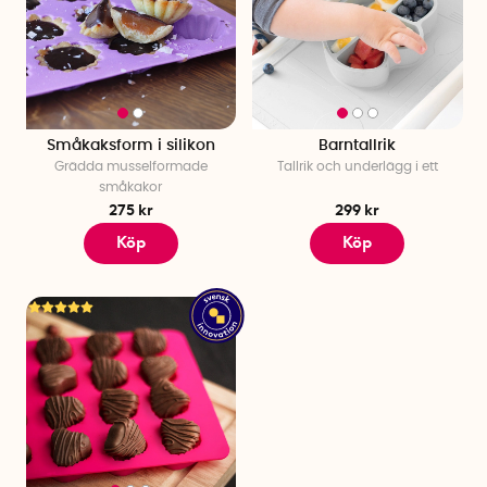
Småkaksform i silikon
Barntallrik
Grädda musselformade
Tallrik och underlägg i ett
småkakor
275 kr
299 kr
Köp
Köp