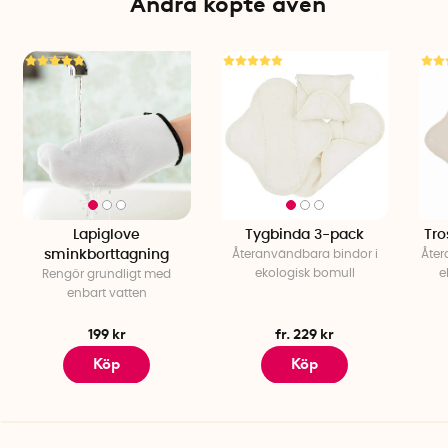
Andra köpte även
Lapiglove
Tygbinda 3-pack
Tro
sminkborttagning
Återanvändbara bindor i
Åter
ekologisk bomull
e
Rengör grundligt med
enbart vatten
199 kr
fr. 229 kr
Köp
Köp