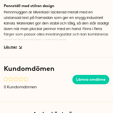
Pennställ med stilren design
Pennmuggen är tillverkad i lackerad metall med en
utstansad text på framsidan som ger en snygg industriell
känsla. Materialet gör den stabil och tålig, så den står stadigt
även när man plockar pennor med en hand. Finns i flera
färger som passar olika inredningsstilar och kan kombineras
med andra produkter i samma serie.
Specifikationer
Mått: 8 x 5 x 10 cm
Material: Lackerad metall
Kundomdömen
Lämna omdöme
0
Kundomdömen