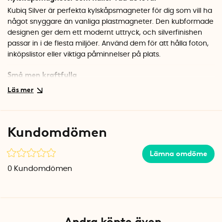
Kubiq Silver är perfekta kylskåpsmagneter för dig som vill ha
något snyggare än vanliga plastmagneter. Den kubformade
designen ger dem ett modernt uttryck, och silverfinishen
passar in i de flesta miljöer. Använd dem för att hålla foton,
inköpslistor eller viktiga påminnelser på plats.
Små men kraftfulla
Neodymmagneter är kända för sin överlägsna magnetkraft i
förhållande till storleken. Det gör dessa minimagneter till ett
smart val när man vill ha magneter som syns så lite som
möjligt men ändå gör jobbet. I förpackningen får du 10
Kundomdömen
stycken, så det finns gott om magneter att använda på
flera ställen.
Lämna omdöme
Specifikationer
0
Kundomdömen
Mått: 5 x 5 x 5 mm
Antal: 10 st
Material: Neodymium med metallyta
Färg: Silver
Andra köpte även