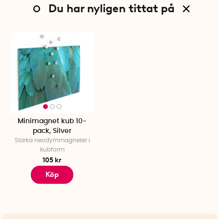
Du har nyligen tittat på
Minimagnet kub 10-
pack, Silver
Starka neodymmagneter i
kubform
105 kr
Köp