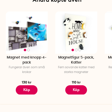
Magnet med knopp 4-
Magnetfigur 5-pack,
Ma
pack
Katter
Fungerar även som små
Fem sovande katter med
Re
krokar
starka magneter
130 kr
110 kr
Köp
Köp