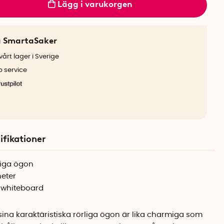
Lägg i varukorgen
a SmartaSaker
årt lager i Sverige
b service
ifikationer
liga ögon
eter
r whiteboard
na karaktäristiska rörliga ögon är lika charmiga som