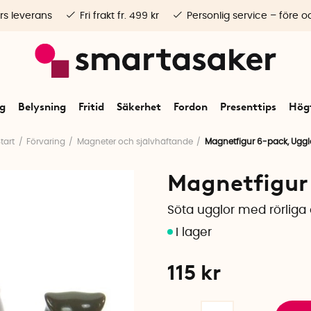
rs leverans
Fri frakt fr. 499 kr
Personlig service – före o
ng
Belysning
Fritid
Säkerhet
Fordon
Presenttips
Högt
tart
Förvaring
Magneter och självhäftande
Magnetfigur 6-pack, Uggl
Magnetfigur
Söta ugglor med rörliga
115
kr