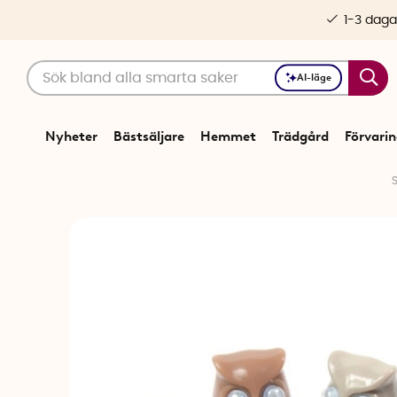
1-3 daga
AI-läge
Nyheter
Bästsäljare
Hemmet
Trädgård
Förvari
S