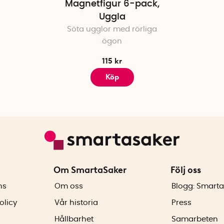
Magnetfigur 6-pack,
Uggla
Söta ugglor med rörliga
ögon
115 kr
Köp
Om SmartaSaker
Följ oss
ns
Om oss
Blogg: Smarta
olicy
Vår historia
Press
Hållbarhet
Samarbeten