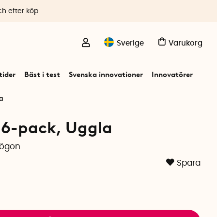
ch efter köp
Sverige
Varukorg
ider
Bäst i test
Svenska innovationer
Innovatörer
a
 6-pack, Uggla
 ögon
Spara