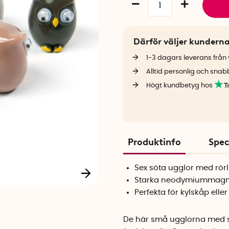
Därför väljer kundern
1-3 dagars leverans från v
Alltid personlig och snab
Högt kundbetyg hos
Produktinfo
Spec
Sex söta ugglor med rör
Starka neodymiummagn
Perfekta för kylskåp elle
De här små ugglorna med si