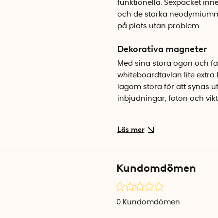
funktionella. Sexpacket inne
och de starka neodymiumma
på plats utan problem.
Dekorativa magneter
Med sina stora ögon och fä
whiteboardtavlan lite extra 
lagom stora för att synas u
inbjudningar, foton och vikt
Starka magneter i söt f
Neodymium är en av de star
sitter stadigt. En fin present
själv för att piffa upp kont
Kundomdömen
Specifikationer
Antal: 6 st
0
Kundomdömen
Höjd: 2 cm
Bredd: 1,6 cm