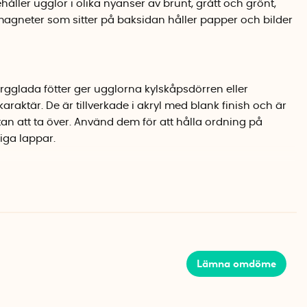
håller ugglor i olika nyanser av brunt, grått och grönt,
gneter som sitter på baksidan håller papper och bilder
rgglada fötter ger ugglorna kylskåpsdörren eller
karaktär. De är tillverkade i akryl med blank finish och är
tan att ta över. Använd dem för att hålla ordning på
iga lappar.
örpackning
kaste magnettyperna som finns, vilket gör att ugglorna
 till den som gillar smarta detaljer i hemmet, eller till dig
orsväggen.
Lämna omdöme