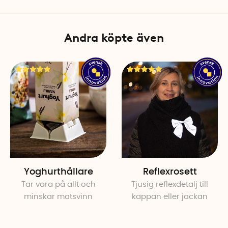
Material: Neodymium, akryl
Färg: Blandade (brunt, grått
Andra köpte även
Yoghurthållare
Reflexrosett
Tar vara på allt och
Tjusig reflexdetalj till
minskar matsvinn
kappan eller jackan