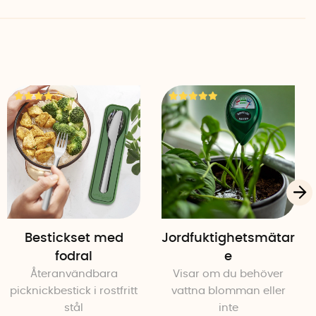
, grönt)
Bestickset med
Jordfuktighetsmätar
fodral
e
Återanvändbara
Visar om du behöver
picknickbestick i rostfritt
vattna blomman eller
stål
inte