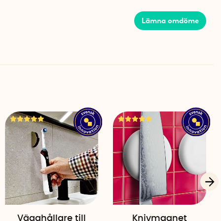
Lämna omdöme
Vägghållare till
Knivmagnet