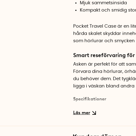
Mjuk sammetsinsida
Kompakt och smidig stor
Pocket Travel Case är en li
hårda skalet skyddar inne
som hörlurar och smycken s
Smart reseförvaring för
Asken är perfekt för att sam
Förvara dina hörlurar, örhän
du behöver dem. Det tygkläd
ligga i väskan bland andra 
Specifikationer
Material: Tygklätt skal me