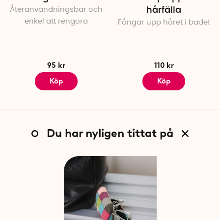
Återanvändningsbar och
hårfälla
enkel att rengöra
Fångar upp håret i badet
95 kr
110 kr
Köp
Köp
Du har nyligen tittat på