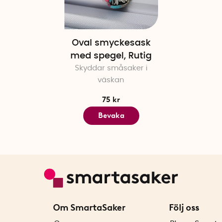
Oval smyckesask
med spegel, Rutig
Skyddar småsaker i
väskan
75 kr
Bevaka
Om SmartaSaker
Följ oss