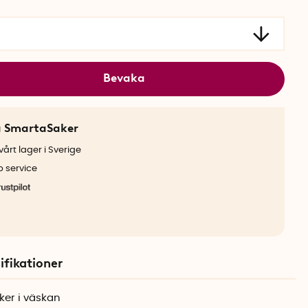
Bevaka
a SmartaSaker
årt lager i Sverige
b service
ifikationer
ker i väskan