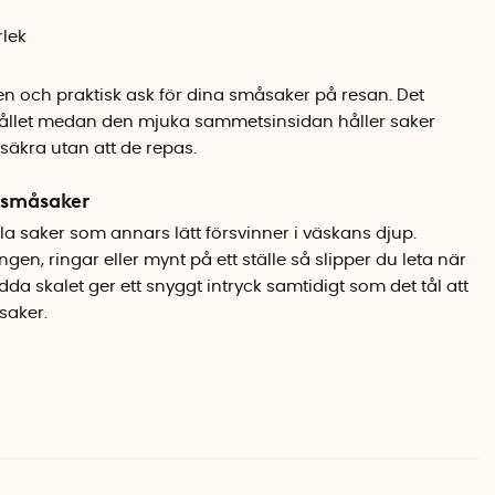
lek
ten och praktisk ask för dina småsaker på resan. Det
hållet medan den mjuka sammetsinsidan håller saker
äkra utan att de repas.
 småsaker
la saker som annars lätt försvinner i väskans djup.
gen, ringar eller mynt på ett ställe så slipper du leta när
da skalet ger ett snyggt intryck samtidigt som det tål att
saker.
d sammetsinsida