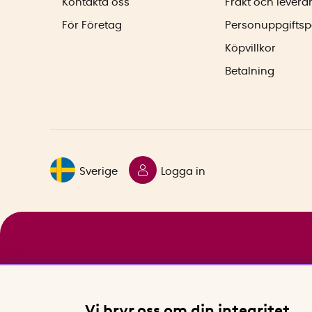
Kontakta oss
Frakt och levera
För Företag
Personuppgiftsp
Köpvillkor
Betalning
Sverige
Logga in
Vi bryr oss om din integritet