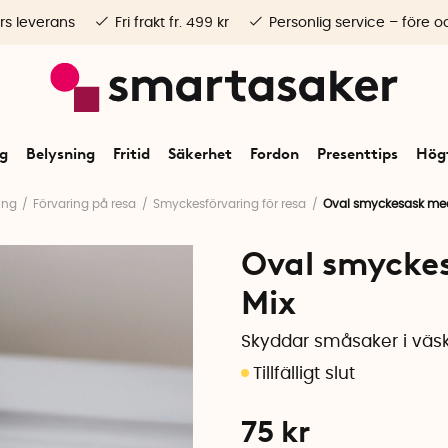
rs leverans
Fri frakt fr. 499 kr
Personlig service – före o
ng
Belysning
Fritid
Säkerhet
Fordon
Presenttips
Högt
ing
Förvaring på resa
Smyckesförvaring för resa
Oval smyckesask med
Oval smyckes
Mix
Skyddar småsaker i väs
75
kr