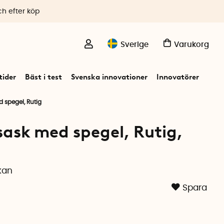
ch efter köp
Sverige
Varukorg
ider
Bäst i test
Svenska innovationer
Innovatörer
 spegel, Rutig
ask med spegel, Rutig,
kan
Spara