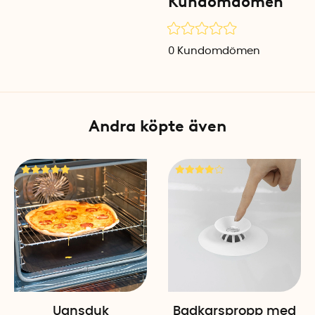
Kundomdömen
0
Kundomdömen
Andra köpte även
Ugnsduk
Badkarspropp med