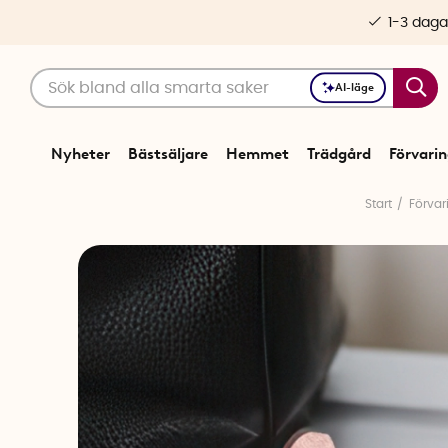
1-3 daga
AI-läge
Nyheter
Bästsäljare
Hemmet
Trädgård
Förvari
Start
Förvar