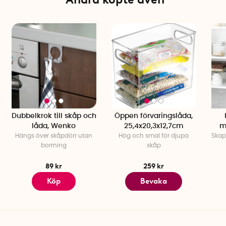
Tillverkningsland: USA
Dubbelkrok till skåp och
Öppen förvaringslåda,
låda, Wenko
25,4x20,3x12,7cm
m
Hängs över skåpdörr utan
Hög och smal för djupa
Skap
borrning
skåp
89 kr
259 kr
Köp
Bevaka