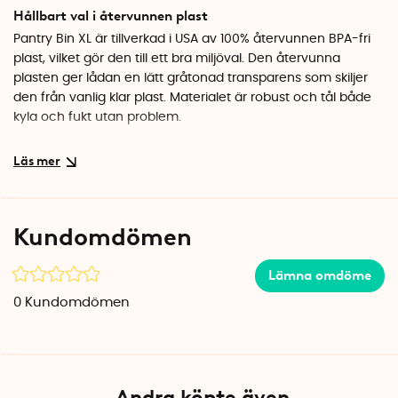
Hållbart val i återvunnen plast
Pantry Bin XL är tillverkad i USA av 100% återvunnen BPA-fri
plast, vilket gör den till ett bra miljöval. Den återvunna
plasten ger lådan en lätt gråtonad transparens som skiljer
den från vanlig klar plast. Materialet är robust och tål både
kyla och fukt utan problem.
Praktisk förvaringslåda för hela hemmet
Den transparenta designen gör att du snabbt ser vad som
finns i lådan utan att behöva leta. Använd den för att samla
snacks i skafferiet, organisera frysta varor eller hålla ordning
Kundomdömen
på tvättmedel och rengöringsprodukter. Lådorna är
stapelbara, så du kan enkelt bygga ett system som passar
Lämna omdöme
dina behov.
0
Kundomdömen
Specifikationer
Mått: 20 x 37 x 15 cm
Volym: 11 liter
Material: 100% återvunnen BPA-fri plast
Färg: Transparent (lätt gråtonad)
Andra köpte även