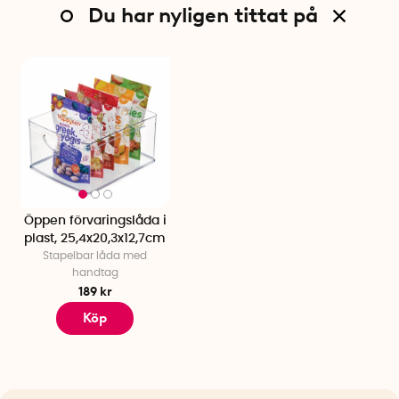
Du har nyligen tittat på
Öppen förvaringslåda i
plast, 25,4x20,3x12,7cm
Stapelbar låda med
handtag
189 kr
Köp