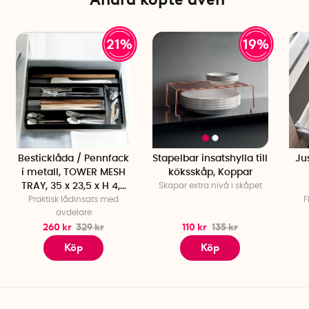
21%
19%
Besticklåda / Pennfack
Stapelbar insatshylla till
Ju
i metall, TOWER MESH
köksskåp, Koppar
TRAY, 35 x 23,5 x H 4,5
Skapar extra nivå i skåpet
Praktisk lådinsats med
cm, Yamazaki
F
avdelare
260 kr
329 kr
110 kr
135 kr
Köp
Köp