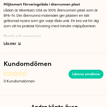
Miljösmart förvaringslåda i återvunnen plast
Lådan är tillverkad i USA av 100% återvunnen plast som är
BPA-fri. Det återvunna materialet ger plasten en lätt
gråtonad nyans som gör varje låda unik. Ett bra val för dig
som vill ha praktisk förvaring med mindre miljöpåverkan.
Stapla och organisera
Designen gör det enkelt att stapla flera lådor på varandra,
vilket utnyttjar höjden i skåpet maximalt. De inbyggda
handtagen på kortsidorna gör att du smidigt kan dra ut
lådan och plocka det du behöver. Fungerar lika bra i köket
Kundomdömen
och skafferiet som i badrummet eller barnkammaren.
Specifikationer
Lämna omdöme
Mått: 25,4 x 20,3 x 12,7 cm
0
Kundomdömen
Material: Återvunnen plast, BPA-fri
Färg: Transparent (lätt gråtonad)
Tillverkad i: USA
Andra köpte även